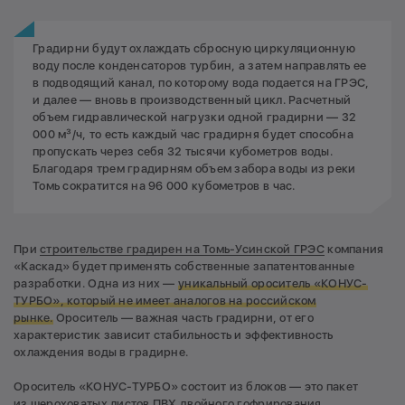
Градирни будут охлаждать сбросную циркуляционную
воду после конденсаторов турбин, а затем направлять ее
в подводящий канал, по которому вода подается на ГРЭС,
и далее — вновь в производственный цикл. Расчетный
объем гидравлической нагрузки одной градирни — 32
000 м³/ч, то есть каждый час градирня будет способна
пропускать через себя 32 тысячи кубометров воды.
Благодаря трем градирням объем забора воды из реки
Томь сократится на 96 000 кубометров в час.
При
строительстве градирен на Томь-Усинской ГРЭС
компания
«Каскад» будет применять собственные запатентованные
разработки. Одна из них —
уникальный ороситель «КОНУС-
ТУРБО», который не имеет аналогов на российском
рынке.
Ороситель — важная часть градирни, от его
характеристик зависит стабильность и эффективность
охлаждения воды в градирне.
Ороситель «КОНУС-ТУРБО» состоит из блоков — это пакет
из шероховатых листов ПВХ двойного гофрирования,