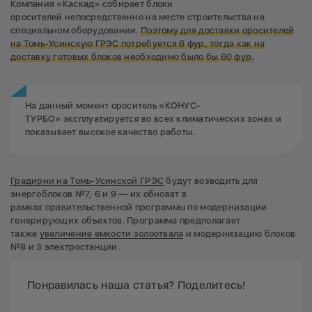
Компания «Каскад» собирает блоки
оросителей непосредственно на месте строительства на
специальном оборудовании.
Поэтому для доставки оросителей
на Томь-Усинскую ГРЭС потребуется 6 фур, тогда как на
доставку готовых блоков необходимо было бы 60 фур.
На данный момент ороситель «КОНУС-
ТУРБО» эксплуатируется во всех климатических зонах и
показывает высокое качество работы.
Градирни на Томь-Усинской ГРЭС
будут возводить для
энергоблоков №7, 6 и 9 — их обновят в
рамках правительственной программы по модернизации
генерирующих объектов. Программа предполагает
также
увеличение емкости золоотвала
и модернизацию блоков
№8 и 3 электростанции.
Понравилась наша статья? Поделитесь!