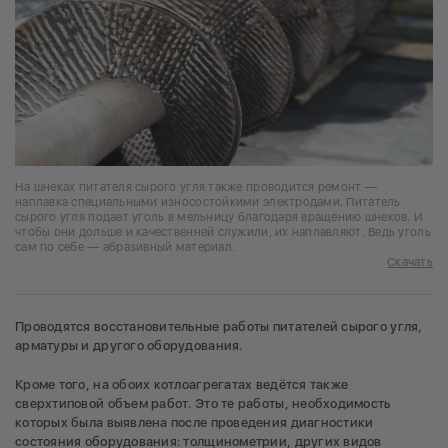
На шнеках питателя сырого угля также проводится ремонт —
наплавка специальными износостойкими электродами. Питатель
сырого угля подает уголь в мельницу благодаря вращению шнеков. И
чтобы они дольше и качественней служили, их наплавляют. Ведь уголь
сам по себе — абразивный материал.
Скачать
Проводятся восстановительные работы питателей сырого угля,
арматуры и другого оборудования.
Кроме того, на обоих котлоагрегатах ведётся также
сверхтиповой объем работ. Это те работы, необходимость
которых была выявлена после проведения диагностики
состояния оборудования: толщинометрии, других видов