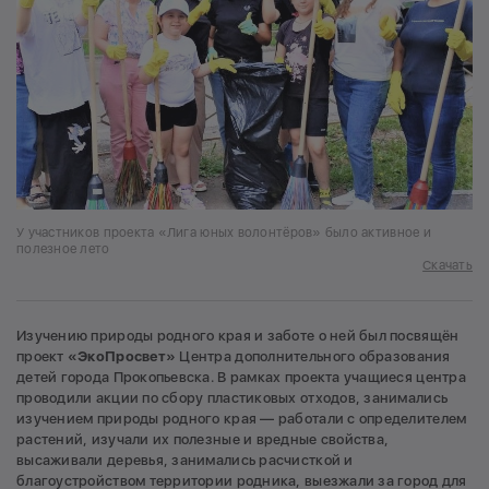
У участников проекта «Лига юных волонтёров» было активное и
полезное лето
Скачать
Изучению природы родного края и заботе о ней был посвящён
проект
«ЭкоПросвет»
Центра дополнительного образования
детей города Прокопьевска. В рамках проекта учащиеся центра
проводили акции по сбору пластиковых отходов, занимались
изучением природы родного края — работали с определителем
растений, изучали их полезные и вредные свойства,
высаживали деревья, занимались расчисткой и
благоустройством территории родника, выезжали за город для