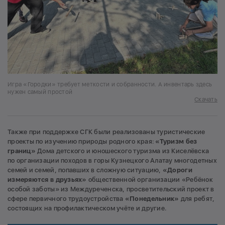
Игра «Городки» требует меткости и собранности. А инвентарь здесь
нужен самый простой
Скачать
Также при поддержке СГК были реализованы туристические
проекты по изучению природы родного края:
«Туризм без
границ»
Дома детского и юношеского туризма из Киселёвска
по организации походов в горы Кузнецкого Алатау многодетных
семей и семей, попавших в сложную ситуацию,
«Дороги
измеряются в друзьях»
общественной организации «Ребёнок
особой заботы» из Междуреченска, просветительский проект в
сфере первичного трудоустройства
«Понедельник»
для ребят,
состоящих на профилактическом учёте и другие.