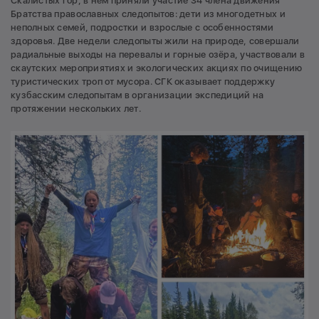
Скалистых гор, в нем приняли участие 34 члена движения
Братства православных следопытов: дети из многодетных и
неполных семей, подростки и взрослые с особенностями
здоровья. Две недели следопыты жили на природе, совершали
радиальные выходы на перевалы и горные озёра, участвовали в
скаутских мероприятиях и экологических акциях по очищению
туристических троп от мусора. СГК оказывает поддержку
кузбасским следопытам в организации экспедиций на
протяжении нескольких лет.