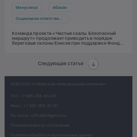
Минусинск
Абакан
Социальная ответственность
Команда проекта «Чистые скалы. Безопасный
маршрут» продолжает приводить в порядок
береговые склоны Енисея при поддержке Фонда
Мельниченко
Следующая статья
2026 ООО «Сибирская генерирующая компания»
Тел.:
+7 495 258-83-00
Факс.:
+7 495 363-27-81
Эл. почта.:
office@sibgenco.ru
Пользовательское соглашение
Политика обработки персональных данных