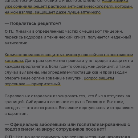
запасы технического спирта и всего остального.
Наши химики
уже сочинили рецепт раствора антисептического геля, который,
на мой взгляд, защищает даже лучше аптечного.
— Поделитесь рецептом?
О.П.:
Химики в определенных частях смешивают глицерин,
перекись водорода и технический спирт, получается надежный
антисептик.
Количество масок и защитных очков у нас сейчас на постоянном
контроле.
Дано распоряжение провести учет средств защиты на
каждом предприятии. Если где-то обнаружен дефицит, а такие
случаи выявлены, мы определяем поставщиков и производим
оперативные организованные закупки.
Вопрос защиты
персонала — приоритетный.
Параллельно стараемся изолировать тех, кто был в отпусках за
границей. Сибиряки в основном ездят в Таиланд и Вьетнам,
сегодня — это зоны риска. Выявляем вернувшихся и отправляем
в карантин.
— Официально заболевших или госпитализированных с
подозрением на вирус сотрудников пока нет?
О.П.:
Нет, но надо понимать, что все наши станции находятся в