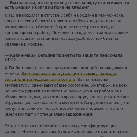
— Вы сказали, что перемещаетесь между станциями, то
есть режим изоляции пока не введен?
О.П.:
Я находился в отпуске у себя на родине в Минусинске,
когда в России была объявлена нерабочая неделя, и решил
изолироваться в Сибири. В принципе все равно, откуда
контролировать работу. Пожалуй, находиться в одном часовом
поясе с нашими станциями гораздо удобнее, чем быть на
удаленке в Москве.
— Какие меры сегодня приняты по защите персонала
СГК?
О.П.:
Во-первых, на проходных наших станций теперь дежурят
медики.
Весь персонал, заступающий на смену, проходит
обязательный медицинский осмотр.
Врачи измеряют
температуру, оценивают общее состояние. Во-вторых, на всех
наших предприятиях ведется информационная работа. Мы
объясняем людям, что такое коронавирус, как защитить себя и
окружающих, как правильно мыть руки. Сотрудники знают, как
поступить, если они почувствовали легкое недомогание или
имели контакт с потенциально зараженными.
Есть некоторая проблема с запасами дезинфицирующих
средств. Но мы ее решаем: будем использовать стратегические