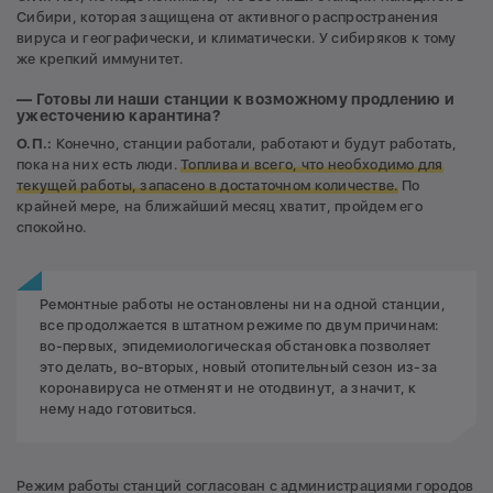
Сибири, которая защищена от активного распространения
вируса и географически, и климатически. У сибиряков к тому
же крепкий иммунитет.
— Готовы ли наши станции к возможному продлению и
ужесточению карантина?
О.П.:
Конечно, станции работали, работают и будут работать,
пока на них есть люди.
Топлива и всего, что необходимо для
текущей работы, запасено в достаточном количестве.
По
крайней мере, на ближайший месяц хватит, пройдем его
спокойно.
Ремонтные работы не остановлены ни на одной станции,
все продолжается в штатном режиме по двум причинам:
во-первых, эпидемиологическая обстановка позволяет
это делать, во-вторых, новый отопительный сезон из-за
коронавируса не отменят и не отодвинут, а значит, к
нему надо готовиться.
Режим работы станций согласован с администрациями городов