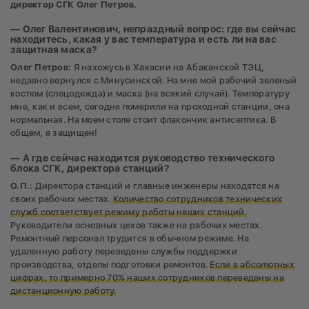
директор СГК Олег Петров.
— Олег Валентинович, непраздный вопрос: где вы сейчас
находитесь, какая у вас температура и есть ли на вас
защитная маска?
Олег Петров:
Я нахожусь в Хакасии на Абаканской ТЭЦ,
недавно вернулся с Минусинской. На мне мой рабочий зеленый
костюм (спецодежда) и маска (на всякий случай). Температуру
мне, как и всем, сегодня померили на проходной станции, она
нормальная. На моем столе стоит флакончик антисептика. В
общем, я защищен!
— А где сейчас находится руководство технического
блока СГК, директора станций?
О.П.:
Директора станций и главные инженеры находятся на
своих рабочих местах.
Количество сотрудников технических
служб соответствует режиму работы наших станций.
Руководители основных цехов также на рабочих местах.
Ремонтный персонал трудится в обычном режиме. На
удаленную работу переведены службы поддержки
производства, отделы подготовки ремонтов.
Если в абсолютных
цифрах, то примерно 70% наших сотрудников переведены на
дистанционную работу.