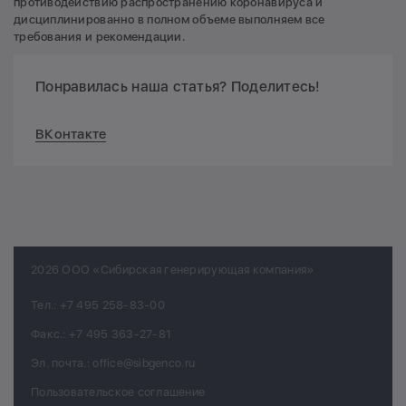
противодействию распространению коронавируса и
дисциплинированно в полном объеме выполняем все
требования и рекомендации.
Понравилась наша статья? Поделитесь!
ВКонтакте
2026 ООО «Сибирская генерирующая компания»
Тел.:
+7 495 258-83-00
Факс.:
+7 495 363-27-81
Эл. почта.:
office@sibgenco.ru
Пользовательское соглашение