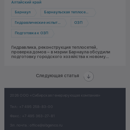
Алтайский край
Барнаул
Барнаульская теплосетевая компания
Гидравлические испытания
ОЗП
Подготовка к ОЗП
Гидравлика, реконструкция теплосетей,
проверка домов – в мэрии Барнаула обсудили
подготовку городского хозяйства к новому
отопительному сезону
Следующая статья
2026 ООО «Сибирская генерирующая компания»
Тел.:
+7 495 258-83-00
Факс.:
+7 495 363-27-81
Эл. почта.:
office@sibgenco.ru