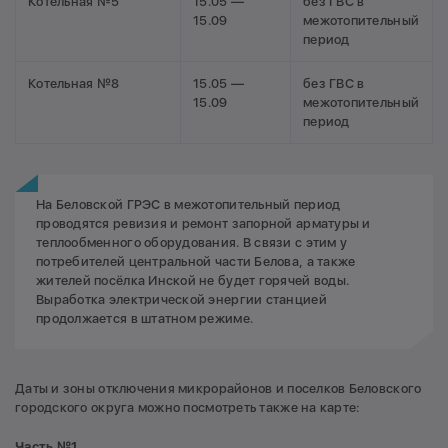
Котельная №5
15.05 —
без ГВС в
15.09
межотопительный
период
Котельная №8
15.05 —
без ГВС в
15.09
межотопительный
период
На Беловской ГРЭС в межотопительный период
проводятся ревизия и ремонт запорной арматуры и
теплообменного оборудования. В связи с этим у
потребителей центральной части Белова, а также
жителей посёлка Инской не будет горячей воды.
Выработка электрической энергии станцией
продолжается в штатном режиме.
Даты и зоны отключения микрорайонов и поселков Беловского
городского округа можно посмотреть также на карте:
Часть №1