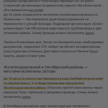
улицами Профсоюзов и Робеспьера перекрыт из-за работ
сторонней организации по демонтажу здания. Мы обозначили
оба перекрытия
на схеме
.
До 25 июля сохраняется частичное ограничение проезда на
Перенсона — там перекрыта одна полоса движения на
перекрестке с улицей Бограда. Подрядная организация «Блик»
ремонтирует там 185 метров квартального трубопровода и две
тепловые камеры. Схему проезда можно посмотреть
здесь
.
Также в ближайшие дни, после согласования всех необходимых
документов, подрядчик СГК зайдет на объект на пересечении
улиц Сурикова и Ленина. Две левых полосы на Ленина будут
заняты, дорога станет уже.
Железнодорожный и Октябрьский районы —
местами возможны заторы
До 15 августа полностью перекрыта улица Комбайностроителей
на пересечении с 1-м Индустриальным переулком в
Железнодорожном районе.
Объехать препятствие можно через
переулок Лизы Чайкиной и дворовые проезды. Схему можно
посмотреть
здесь
.
В Октябрьском районе идет реконструкция теплосети с