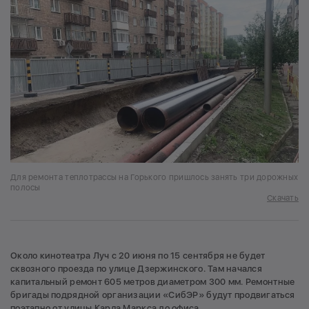
Для ремонта теплотрассы на Горького пришлось занять три дорожных
полосы
Скачать
Около кинотеатра Луч с 20 июня по 15 сентября не будет
сквозного проезда по улице Дзержинского. Там начался
капитальный ремонт 605 метров диаметром 300 мм. Ремонтные
бригады подрядной организации «СибЭР» будут продвигаться
поэтапно от улицы Карла Маркса до офиса