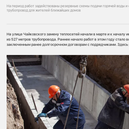
На период работ задействованы резервные схемы подачи горячей воды 
трубопровод для жителей ближайших домов
На улице Чайковского замену теплосетей начали в марте и к началу 
из 527 метров трубопровода. Раннее начало работ в этом году стало
заключенным ранее долгосрочном договорам с подрядчиками. Здесь 