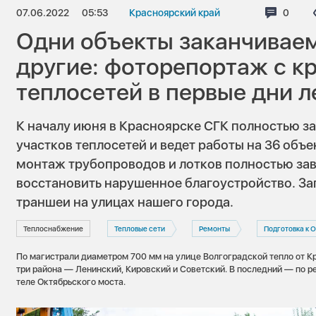
07.06.2022
05:53
Красноярский край
Комме
0
Одни объекты заканчиваем
другие: фоторепортаж с к
теплосетей в первые дни л
К началу июня в Красноярске СГК полностью з
участков теплосетей и ведет работы на 36 объек
монтаж трубопроводов и лотков полностью зав
восстановить нарушенное благоустройство. Заг
траншеи на улицах нашего города.
Теплоснабжение
Тепловые сети
Ремонты
Подготовка к 
По магистрали диаметром 700 мм на улице Волгоградской тепло от К
три района — Ленинский, Кировский и Советский. В последний — по р
теле Октябрьского моста.