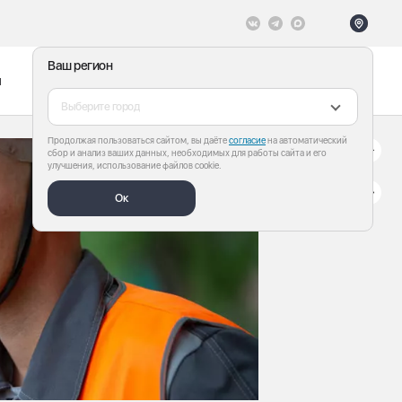
Ваш регион
ы
Меню
Все теги
Выберите город
Продолжая пользоваться сайтом, вы даёте
согласие
на автоматический
сбор и анализ ваших данных, необходимых для работы сайта и его
улучшения, использование файлов cookie.
Ок