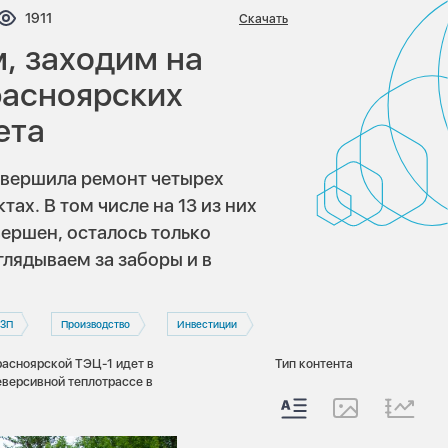
нтариев:
Просмотров:
1911
Скачать
, заходим на
расноярских
ета
авершила ремонт четырех
тах. В том числе на 13 из них
ершен, осталось только
лядываем за заборы и в
ОЗП
Производство
Инвестиции
расноярской ТЭЦ-1 идет в
Тип контента
еверсивной теплотрассе в