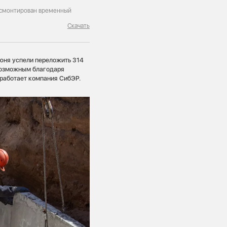
и смонтирован временный
Скачать
июня успели переложить 314
 возможным благодаря
работает компания СибЭР.