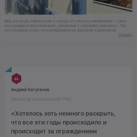
Вид, который знаком всем в городе. И у многих кемеровчан — свои
ассоциации и воспоминания, связанные с «трубами-маяками». Про
них сложены стихи, они изображены на картинах художников
Скачать
Андрей Катуганов
Директор Кемеровской ГРЭС
«Хотелось хоть немного раскрыть,
что все эти годы происходило и
происходит за ограждением