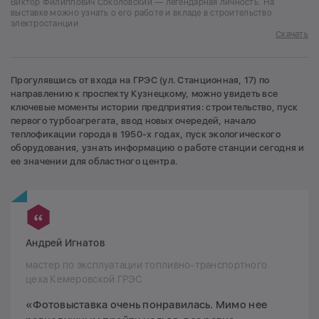
Виктор Филиппович Соколовский — легендарная личность. На
выставке можно узнать о его работе и вкладе в строительство
электростанции
Скачать
Прогулявшись от входа на ГРЭС (ул. Станционная, 17) по
направлению к проспекту Кузнецкому, можно увидеть все
ключевые моменты истории предприятия: строительство, пуск
первого турбоагрегата, ввод новых очередей, начало
теплофикации города в 1950-х годах, пуск экологического
оборудования, узнать информацию о работе станции сегодня и
ее значении для областного центра.
Андрей Игнатов
мастер по эксплуатации топливно-транспортного
цеха Кемеровской ГРЭС
«Фотовыставка очень понравилась. Мимо нее