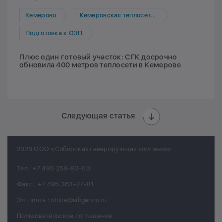
Кемерово
Кемеровская теплосетевая компания
Подготовка к ОЗП
Плюс один готовый участок: СГК досрочно
обновила 400 метров теплосети в Кемерове
Следующая статья
2026 ООО «Сибирская генерирующая компания»
Тел.:
+7 495 258-83-00
Факс.:
+7 495 363-27-81
Эл. почта.:
office@sibgenco.ru
Пользовательское соглашение