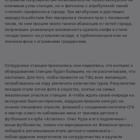
ключевые узлы станции, но и фотозоны с атрибутикой самой
«теплой» профессии в городе. Три автобусных и два пеших
маршрута работали без перерыва в течение трех с половиной
часов, по ним прошли около тысячи абаканцев и гостей города,
получивших уникальную возможность сделать селфи в стиле
«индастриал» на угольном складе, в турбинном цехе или на
эпичном фоне с огромными градирнями.
Сотрудники станции признались: они надеялись, что интерес к
оборудованию станции будет большим, но не рассчитывали, что
настолько. Для того, чтобы провести на ТЭЦ всех желающих,
потребовалось на ходу увеличить количество туров. Результатом
походов стали сотни фото в соцсетях, снятых на самых
живописных участках станции. А чтобы ждать своей очереди на
экскурсию было интереснее, ведущие провели конкурс на
знание специфики отрасли, флешмоб с созданием логотипа СГК
и мастер-класс по набиванию мяча от тренера детского
футбольного клуба «Атлетик». Олег Рура и его подопечные –
юные футболисты, только что вернувшиеся из Железногорска с
победой в региональном этапе детского чемпионата –
поблагодарили энергетиков за сотрудничество и вручили