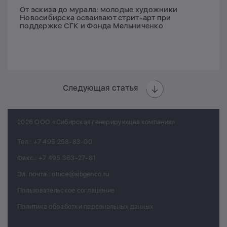
От эскиза до мурала: молодые художники
Новосибирска осваивают стрит-арт при
поддержке СГК и Фонда Мельниченко
Следующая статья
2026 ООО «Сибирская генерирующая компания»
Тел.:
+7 495 258-83-00
Факс.:
+7 495 363-27-81
Эл. почта.:
office@sibgenco.ru
Пользовательское соглашение
Политика обработки персональных данных