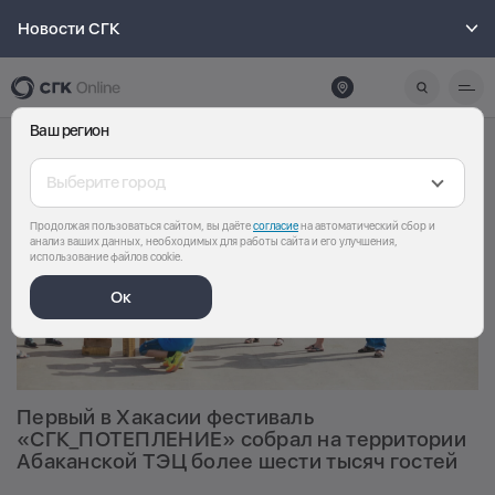
Новости СГК
Ваш регион
Выберите город
Продолжая пользоваться сайтом, вы даёте
согласие
на автоматический сбор и
анализ ваших данных, необходимых для работы сайта и его улучшения,
использование файлов cookie.
Ок
Первый в Хакасии фестиваль
«СГК_ПОТЕПЛЕНИЕ» собрал на территории
Абаканской ТЭЦ более шести тысяч гостей