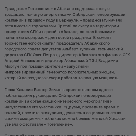
Праздник «Потепление» в Абакане поддержал новую
традицию, начатую энергетиками Сибирской генерирующей
компании в прошлом году в Барнауле, - праздновать начало
лета вместе с горожанами. Третий по счету на территории
присутствия СГК и первый в Абакане, он стал большим и
приятным сюрпризом для гостей праздника. В момент
торжественного открытия председатель Абаканского
городского совета депутатов Альберт Тупикин, технический
директор СГК Олег Петров, директор Абаканского филиала СГК
Андрей Аплошкин и директор Абаканской ТЭЦ Владимир
Моргун при помощи зрителей «запустили»
импровизированный генератор положительных эмоций,
который до позднего вечера работал на полную мощность.
Глава Хакасии Виктор Зимин в приветственном адресе
поблагодарил руководство Сибирской генерирующей
компании за организацию интересного мероприятия и
напутствовал его участников: «Друзья, проведите время с
пользой, посетите экскурсию, делитесь в социальных сетях
своими эмоциями, чтобы как можно больше жителей Хакасии
узнали о фестивале «Потепление».
Огромной популярностью пользовались не только экскурсии на