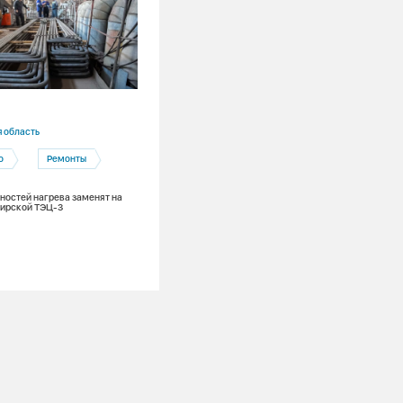
10.07.2026
 область
Приморский край
о
Ремонты
Приморская ГРЭС
Профессионалитет
хностей нагрева заменят на
бирской ТЭЦ-3
Производство
Кемерово — Лучегорск: целевой
энергетический поток на Приморской