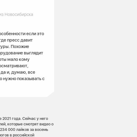
 из Новосибирска
особенности если это
где пресс давит
гуры. Похожие
орудование выглядит
оты мало кому
досматривают,
да и, думаю, все
то нужно показывать с
 2021 года. Сейчас у него
ей, которые смотрят видео о
 234 000 лайков за восемь
логов в российской