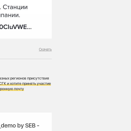
Скачать
азных регионов присутствия
СГК и хотите принять участие
тронную почту
demo by SEB -