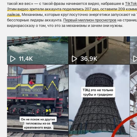
такой же вес» — с такой фразы начинается видео, набравшее в
TikTo
Этим видео зрители аккаунта поделились 207 раз, оставили 209 комм
лайков.
Механизмы, которые круглосуточно энергетики запускают на 
бесспорные лидеры аккаунта.
Первый миллион просмотров
на страни
видеорассказу о том, что это за механизмы и зачем они нужны.