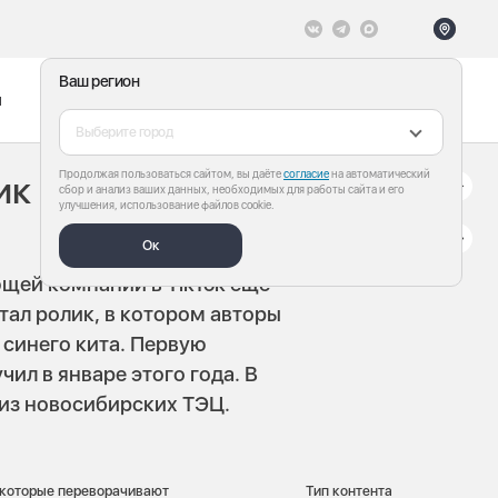
Ваш регион
ы
Меню
Все теги
Выберите город
Продолжая пользоваться сайтом, вы даёте
согласие
на автоматический
к появился в
сбор и анализ ваших данных, необходимых для работы сайта и его
улучшения, использование файлов cookie.
Ок
щей компании в TikTok еще
тал ролик, в котором авторы
 синего кита. Первую
ил в январе этого года. В
из новосибирских ТЭЦ.
, которые переворачивают
Тип контента