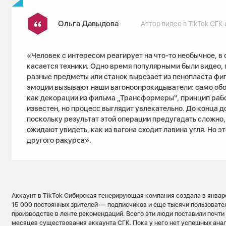
Ольга Давыдова
Автор видео в TikTok СГК
«Человек с интересом реагирует на что-то необычное, в 
касается техники. Одно время популярными были видео, 
разные предметы или станок вырезает из пенопласта фи
эмоции вызывают наши вагоноопрокидыватели: само об
как декорации из фильма „Трансформеры“, принцип раб
известен, но процесс выглядит увлекательно. До конца 
поскольку результат этой операции предугадать сложно, 
ожидают увидеть, как из вагона сходит лавина угля. Но э
другого ракурса».
Аккаунт в TikTok Сибирская генерирующая компания создала в январе
15 000 постоянных зрителей — подписчиков и еще тысячи пользовател
производстве в ленте рекомендаций. Всего эти люди поставили почти
месяцев существования аккаунта СГК. Пока у него нет успешных ана