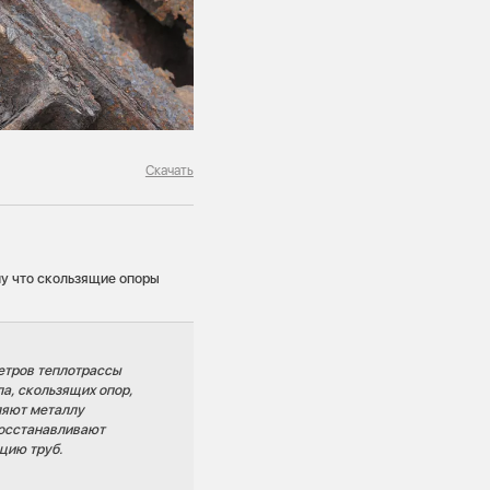
Скачать
му что скользящие опоры
етров теплотрассы
а, скользящих опор,
ляют металлу
восстанавливают
яцию труб.