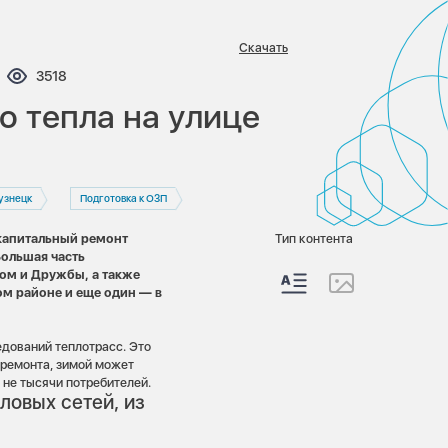
Скачать
ентариев:
Просмотров:
3518
о тепла на улице
узнецк
Подготовка к ОЗП
капитальный ремонт
Тип контента
Большая часть
ом и Дружбы, а также
ом районе и еще один — в
едований теплотрасс. Это
премонта, зимой может
 не тысячи потребителей.
ловых сетей, из