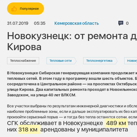
Популярное
31.07.2019
05:35
Кемеровская область
Комм
0
Новокузнецк: от ремонта д
Кирова
Теплоснабжение
Тепловые сети
Теплоэнергетика
Новок
В Новокузнецке Сибирская генерирующая компания продолжает 
тепловых сетей. В этом году в программу вошли шесть объектов. 
сосредоточена в Центральном районе — на проспектах Октябрьск
улице Кирова. Два капитальных ремонта проходят в Новоильинск
Заводском, на улице 40 лет ВЛКСМ
.
Все участки выбраны по результатам инженерной диагностики и обсл
наиболее проблемные зоны, если и дальше эксплуатировать их без ка
произойти серьезный порыв — и тогда без тепла останутся сотни, если
СГК обслуживает в Новокузнецке
489 км
теп
них
318 км
арендованы у муниципалитета