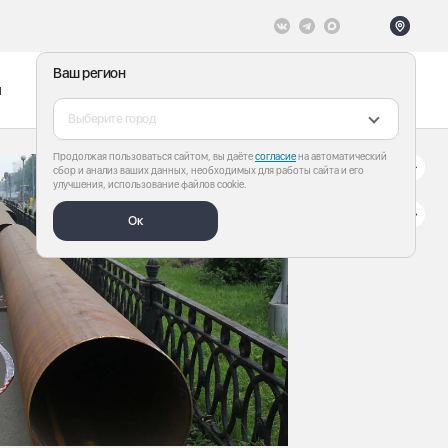
Ваш регион
ы
Меню
Все теги
Выберите город
Продолжая пользоваться сайтом, вы даёте
согласие
на автоматический
сбор и анализ ваших данных, необходимых для работы сайта и его
улучшения, использование файлов cookie.
Ок