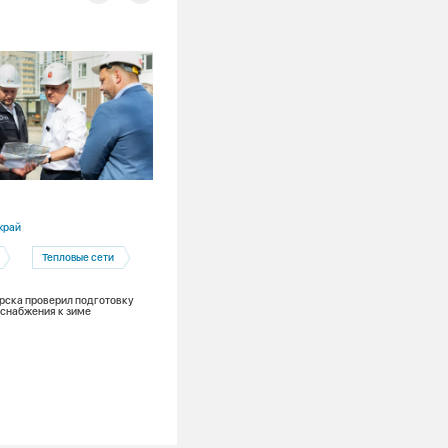
05.08.2026
край
Кемеровская область
Тепловые сети
Кемерово
Кемеровская теплосетевая компания
рска проверил подготовку
снабжения к зиме
Подготовка к ОЗП
Плюс один готовый участок: СГК доср
обновила 400 метров теплосети в Кем