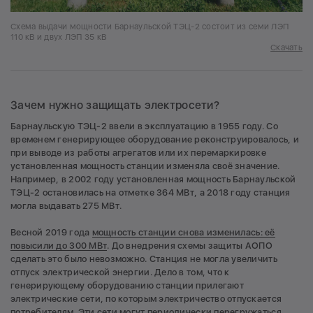
Схема выдачи мощности Барнаульской ТЭЦ-2 состоит из семи ЛЭП
110 кВ и двух ЛЭП 35 кВ
Скачать
Зачем нужно защищать электросети?
Барнаульскую ТЭЦ-2 ввели в эксплуатацию в 1955 году. Со
временем генерирующее оборудование реконструировалось, и
при выводе из работы агрегатов или их перемаркировке
установленная мощность станции изменяла своё значение.
Например, в 2002 году установленная мощность Барнаульской
ТЭЦ-2 остановилась на отметке 364 МВт, а 2018 году станция
могла выдавать 275 МВт.
Весной 2019 года
мощность станции снова изменилась: её
повысили до 300 МВт
. До внедрения схемы защиты АОПО
сделать это было невозможно. Станция не могла увеличить
отпуск электрической энергии. Дело в том, что к
генерирующему оборудованию станции прилегают
электрические сети, по которым электричество отпускается
потребителям. Эти сети могут периодически перегружаться.