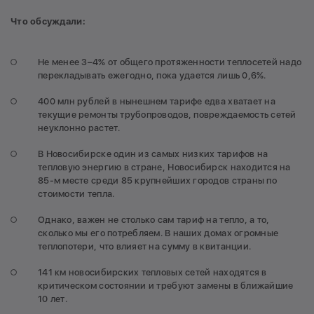
Что обсуждали:
Не менее 3–4% от общего протяженности теплосетей надо
перекладывать ежегодно, пока удается лишь 0,6%.
400 млн рублей в нынешнем тарифе едва хватает на
текущие ремонты трубопроводов, повреждаемость сетей
неуклонно растет.
В Новосибирске один из самых низких тарифов на
тепловую энергию в стране, Новосибирск находится на
85-м месте среди 85 крупнейших городов страны по
стоимости тепла.
Однако, важен не столько сам тариф на тепло, а то,
сколько мы его потребляем. В наших домах огромные
теплопотери, что влияет на сумму в квитанции.
141 км новосибирских тепловых сетей находятся в
критическом состоянии и требуют замены в ближайшие
10 лет.