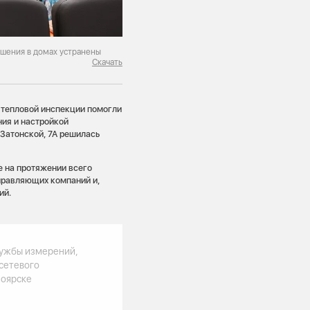
ушения в домах устранены
Скачать
 тепловой инспекции помогли
ия и настройкой
 Затонской, 7А решилась
е на протяжении всего
управляющих компаний и,
ий.
лужбы измерений,
сетевого
ноярске