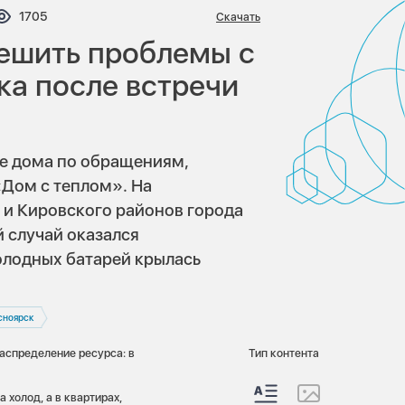
тариев:
Просмотров:
1705
Скачать
ешить проблемы с
ка после встречи
е дома по обращениям,
«Дом с теплом». На
 и Кировского районов города
 случай оказался
олодных батарей крылась
сноярск
аспределение ресурса: в
Тип контента
 холод, а в квартирах,