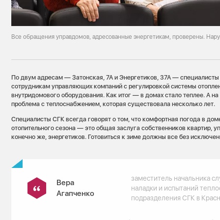
Все обращения управдомов, адресованные энергетикам, проверены. Нар
По двум адресам — Затонская, 7А и Энергетиков, 37А — специалисты
сотрудникам управляющих компаний с регулировкой системы отоплен
внутридомового оборудования. Как итог — в домах стало теплее. А на
проблема с теплоснабжением, которая существовала несколько лет.
Специалисты СГК всегда говорят о том, что комфортная погода в дом
отопительного сезона — это общая заслуга собственников квартир, 
конечно же, энергетиков. Готовиться к зиме должны все без исключен
заместитель начальника с
Вера
наладки и испытаний тепло
Агапченко
подразделения СГК в Крас