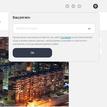
Ваш регион
ы
Меню
Все теги
Выберите город
Продолжая пользоваться сайтом, вы даёте
согласие
на автоматический
сбор и анализ ваших данных, необходимых для работы сайта и его
улучшения, использование файлов cookie.
Ок