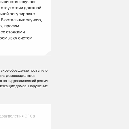
льшинстве случаев
 отсутствии должной
ьной регулировке
 В остальных случаях,
ия, просим
 со стояками
промывку систем
 такое обращение поступило
ин из домовладельцев
ла на гидравлический режим
излежащих домов. Нарушение
дразделения СГК в