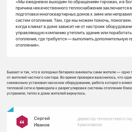
«Мы ежедневно выходим по обращениям горожан, и в бо
причина некачественного теплоснабжения заключается в
подготовки многоквартирных домов к зиме или неправил
систем отопления. Там, где мы можем помочь, помогаем.
когда климат в доме зависит не от настроек оборудован
управляющую компанию утеплить здание или поработать
отопления, где требуется — выполнить дополнительную 
отопления».
Бывает и так, что в холодных батареях виноваты сами жители — одно
от жителей частного сектора. Во время проверки выяснилось, что од
самовольно установил насосное оборудование, работа которого влия
тепловой сети и приводила к разрегулировке системы отопления бл
устранили, тепло в дома жителей вернулось.
Сергей
директор теплосетевого по
Иванов
Красноярске