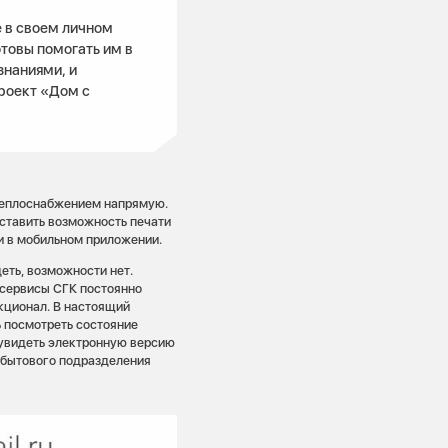
 в своем личном
отовы помогать им в
знаниями, и
проект «Дом с
с теплоснабжением напрямую.
ставить возможность печати
и в мобильном приложении.
еть, возможности нет.
 сервисы СГК постоянно
кционал. В настоящий
 посмотреть состояние
 увидеть электронную версию
сбытового подразделения