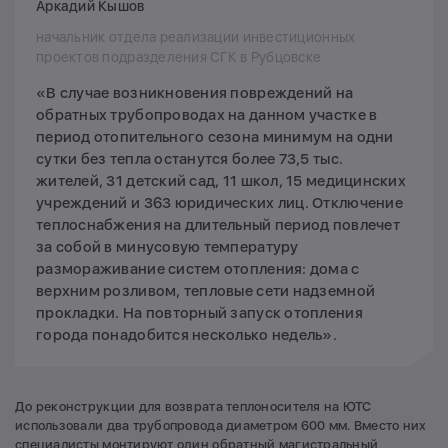
Аркадий Кышов
начальник отдела реализации инвестиционных
проектов подразделения СГК в Рубцовске
«В случае возникновения повреждений на
обратных трубопроводах на данном участке в
период отопительного сезона минимум на одни
сутки без тепла останутся более 73,5 тыс.
жителей, 31 детский сад, 11 школ, 15 медицинских
учреждений и 363 юридических лиц. Отключение
теплоснабжения на длительный период повлечет
за собой в минусовую температуру
размораживание систем отопления: дома с
верхним розливом, тепловые сети надземной
прокладки. На повторный запуск отопления
города понадобится несколько недель».
До реконструкции для возврата теплоносителя на ЮТС
использовали два трубопровода диаметром 600 мм. Вместо них
специалисты монтируют один обратный магистральный