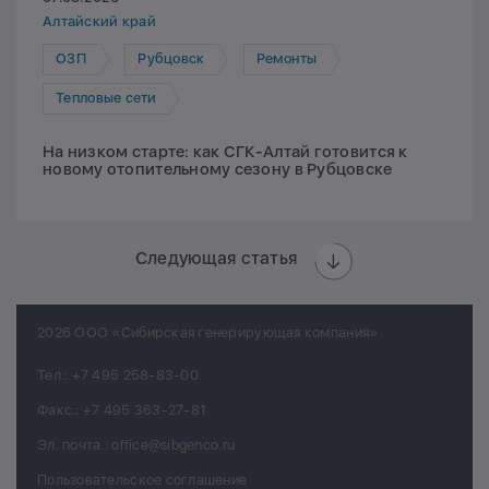
Алтайский край
ОЗП
Рубцовск
Ремонты
Тепловые сети
На низком старте: как СГК-Алтай готовится к
новому отопительному сезону в Рубцовске
Следующая статья
2026 ООО «Сибирская генерирующая компания»
Тел.:
+7 495 258-83-00
Факс.:
+7 495 363-27-81
Эл. почта.:
office@sibgenco.ru
Пользовательское соглашение