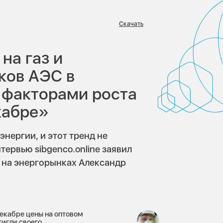
Скачать
:
на газ и
ков АЭС в
 факторами роста
кабре»
нергии, и этот тренд не
тервью sibgenco.online заявил
 на энергорынках Александр
декабре цены на оптовом
тигли своего