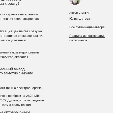
ом к росту?
Автор статьи:
сти страны и на Урале по
Юлия Шатова
я ценовая зона, «выросла»
Все публикации автора
ксация цен на газ сразу на
поставщиков электроэнергии,
Правила использования
я масса указанных
материалов
 памяти такие мероприятия
 2022 год оказался
еменный вывод
то заметно снизило
рост цен на электроэнергию.
нию с ноябрем на 2824 МВт
АЭС). Думаю, что сокращение
-10%, а сразу на 18%.
на оптовом рынке