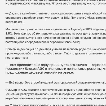
исторического максимума. Что на этот раз послужило толчк
— Да, это в какой-то степени стало сюрпризом: цены в европейской ча
сравнению с ноябрем скакнули сразу на 18%. При этом Сибирь, втора
всего на 8%.
Мощным фактором роста стала случившаяся 1 декабря 2022 года инде
8,5%. Этот фактор объективно оказал влияние на рост цен в заявках 
которые используют газ в качестве основного вида топлива (основна
поставщиков сосредоточена в первой ценовой зоне).
Причём индексация с 1 декабря уникальна в своём роде, т.к. на моей
происходили либо с января, либо с июля. Так что даже в этом моменте
нестандартным.
— «Ъ» приводит еще одну причину такого скачка — одновр
нескольких блоков АЭС в плановые и неплановые ремонты, ч
предложение дешевой энергии на рынке.
— Всё верно. Это второй мощный фактор, который оказал влияние на 
Суммарно АЭС снизили электрическую нагрузку в декабре по сравне
(основная разгрузка пришлась на Ленинградскую АЭС и Ростовскую 
выработки атомных станций привело к тому, что цены скакнули не на 9
— С декабрем разобрались, а как в целом изменились цены 