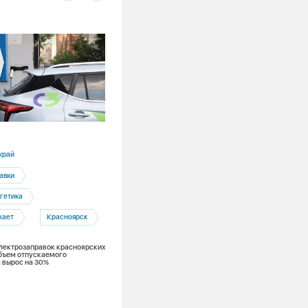
16.07.2026
край
Кемеровская область
авки
Беловская ГРЭС
гетика
Электроэнергетика
жает
Красноярск
Энергоэффективность
 электрозаправок красноярских
Беловская ГРЭС и цифровые технологи
бъем отпускаемого
новый уровень надежности
 вырос на 30%
энергоснабжения промышленных гига