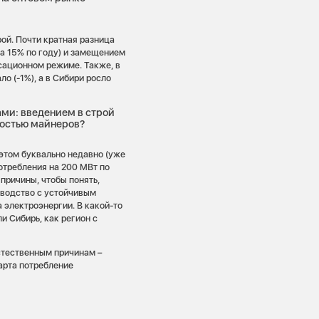
рой. Почти кратная разница
а 15% по году) и замещением
сационном режиме. Также, в
о (-1%), а в Сибири росло
ми: введением в строй
ностью майнеров?
этом буквально недавно (уже
отребления на 200 МВт по
причины, чтобы понять,
зводство с устойчивым
 электроэнергии. В какой-то
и Сибирь, как регион с
стественным причинам –
арта потребление