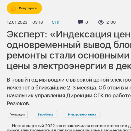
Популярное
12.01.2023
03:18
СГК
Комментариев:
0
Просмотров
2100
Эксперт: «Индексация цен 
одновременный вывод бло
ремонты стали основными
цены электроэнергии в де
В новый год мы вошли с высокой ценой электроэ
исчезнет в ближайшие 2-3 месяца. Об этом в ин
начальник управления Дирекции СГК по работе
Резюков.
Генерация
Выработка
Электроэнергетика
— Нестандартный 2022 год и закончился соответственно: в 
рынке электроэнергии в первой ценовой зоне в моменте дос