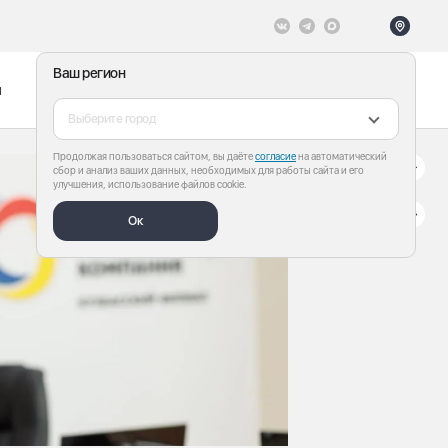
Ваш регион
ы
Меню
Все теги
Выберите город
Продолжая пользоваться сайтом, вы даёте
согласие
на автоматический
сбор и анализ ваших данных, необходимых для работы сайта и его
улучшения, использование файлов cookie.
Ок