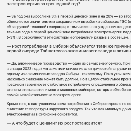
электроэнергии за прошедший год?
— За год они выросли на 3% в первой ценовой зоне и на 26% — во вто
объясняется значительным сокращением выработки сибирских ГЭС (н
её загрузкой тепловой генерации, в том числе в вынужденном конден
течение года в первой ценовой зоне потребление электроэнергии падал
(+3%). В совокупности эти факторы и определили разрыв в росте цен.
— Рост потребления в Сибири объясняется теми же причина
первой очереди Тайшетского алюминиевого завода и актив
— Да, алюминиевое производство — одно из самых энергоемких. При 
в январе 2023 года) мы заметили снижение электрической нагрузки п
одному из алюминиевых заводов Сибири - хакасскому. Пока уточняем 
насколько снижение может быть долгим. Но в целом стабильное прои
графиком гарантирует стабильное потребление определенного объема
степени это касается и многочисленных майнеров, которые облюбовал
самой низкой стоимостью электроэнергии.
Кроме того, с наступлением зимы потребление в Сибири выросло по е
снижение температуры наружного воздуха. Так что как минимум до м
электроэнергии в Сибири не сократится.
— А что будет с ценами? Их рост остановится?