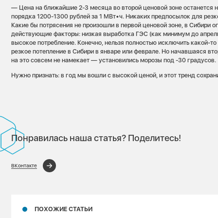
— Цена на ближайшие 2-3 месяца во второй ценовой зоне останется 
порядка 1200-1300 рублей за 1 МВт•ч. Никаких предпосылок для резк
Какие бы потрясения не произошли в первой ценовой зоне, в Сибири
действующие факторы: низкая выработка ГЭС (как минимум до апрель
высокое потребление. Конечно, нельзя полностью исключить какой-то
резкое потепление в Сибири в январе или феврале. Но начавшаяся вт
на это совсем не намекает — установились морозы под -30 градусов.
Нужно признать: в год мы вошли с высокой ценой, и этот тренд сохра
Понравилась наша статья? Поделитесь!
ВКонтакте
ПОХОЖИЕ СТАТЬИ