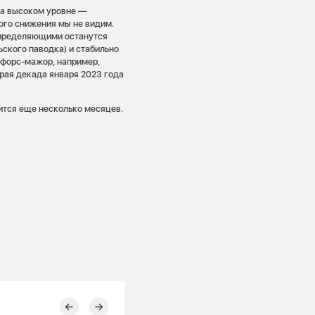
на высоком уровне —
ого снижения мы не видим.
 определяющими останутся
ского паводка) и стабильно
 форс-мажор, например,
орая декада января 2023 года
нится еще несколько месяцев.