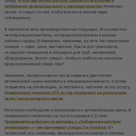
среду.
И поэтому на них распространяются все нормы и
требования природоохранного законодательства.
Инженер-
эколог и следит за тем, чтобы все они в полной мере
соблюдались.
В теплосетях есть производственные площадки. Это ремонтно-
эксплуатационные базы, которые расположены в разных
районах города. В Кемерове, например, их пять. На территории
каждой — офис, цеха, мастерские, боксы для транспорта,
складские помещения и площадки для труб, материалов,
оборудования. Эколог следит, чтобы их работа не наносила
вред окружающей среде. Как?
Например, моторное масло после замены в двигателях
автомобилей нужно выливать в специальные емкости, а затем
отправлять на утилизацию, естественно, заплатив за эту услугу.
Кемеровские теплосети СГК
за год отправляют на утилизацию
около тонны моторного масла.
Регулярно необходимо утилизировать и автомобильные шины. В
кемеровских теплосетях за год это порядка 2,5 тонн.
Предприятие
работает
по договору с «Сибирским центром
утилизации» — там принимают отходы 3 и 4 класса.
От
теплосетей это, например, фильтры очистки масла и топлива,