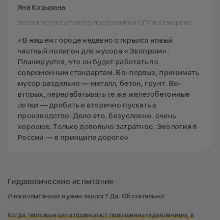
Яна Козырина
эколог теплосетевого предприятия СГК в Кемерове
«В нашем городе недавно открылся новый
частный полигон для мусора «Экопром».
Планируется, что он будет работать по
современным стандартам. Во-первых, принимать
мусор раздельно — металл, бетон, грунт. Во-
вторых, перерабатывать те же железобетонные
лотки — дробить и вторично пускать в
производство. Дело это, безусловно, очень
хорошее. Только довольно затратное. Экология в
России — в принципе дорого»
Гидравлические испытания
И на испытаниях нужен эколог? Да. Обязательно!
Когда тепловые сети проверяют повышенным давлением, в