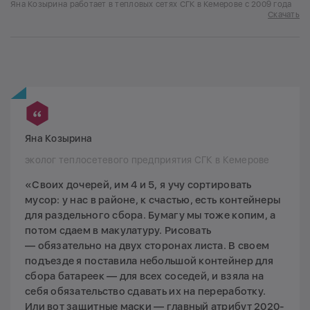
Яна Козырина работает в тепловых сетях СГК в Кемерове с 2009 года
Скачать
Яна Козырина
эколог теплосетевого предприятия СГК в Кемерове
«Своих дочерей, им 4 и 5, я учу сортировать
мусор: у нас в районе, к счастью, есть контейнеры
для раздельного сбора. Бумагу мы тоже копим, а
потом сдаем в макулатуру. Рисовать
— обязательно на двух сторонах листа. В своем
подъезде я поставила небольшой контейнер для
сбора батареек — для всех соседей, и взяла на
себя обязательство сдавать их на переработку.
Или вот защитные маски — главный атрибут 2020-