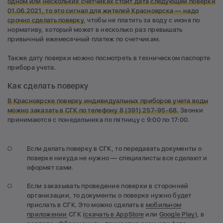
одном или нескольких счетчиках стоит дата следующей поверки
01.06.2021, то это сигнал для жителей Красноярска — надо
срочно сделать поверку
, чтобы не платить за воду с июня по
нормативу, который может в несколько раз превышать
привычный ежемесячный платеж по счетчикам.
Также дату поверки можно посмотреть в техническом паспорте
прибора учета.
Как сделать поверку
В Красноярске поверку индивидуальных приборов учета воды
можно заказать в СГК по телефону 8 (391) 257-95-68.
Звонки
принимаются с понедельника по пятницу с 9:00 по 17:00.
Если делать поверку в СГК, то передавать документы о
поверке никуда не нужно — специалисты все сделают и
оформят сами.
Если заказывать проведение поверки в сторонней
организации, то документы о поверке нужно будет
прислать в СГК. Это можно сделать в
мобильном
приложении
СГК (
скачать в AppStore
или
Google Play
), в