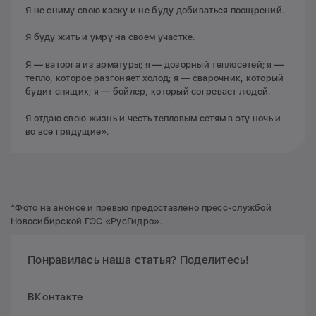
Я не сниму свою каску и не буду добиваться поощрений.
Я буду жить и умру на своем участке.
Я — ваторга из арматуры; я — дозорный теплосетей; я —
тепло, которое разгоняет холод; я — сварочник, который
будит спящих; я — бойлер, который согревает людей.
Я отдаю свою жизнь и честь тепловым сетям в эту ночь и
во все грядущие».
*Фото на анонсе и превью предоставлено пресс-службой
Новосибирской ГЭС «РусГидро».
Понравилась наша статья? Поделитесь!
ВКонтакте