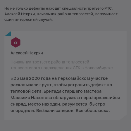
Но не только дефекты находят специалисты третьего РТС.
Алексей Некряч, начальник района теплосетей, вспоминает
один интересный случай.
Алексей Некряч
Начальник третьего района теплосетей
теплосетевого подразделения СГК в Новосибирске
«25 мая 2020 года на первомайском участке
раскапывали грунт, чтобы устранить дефект на
тепловой сети. Бригада старшего мастера
Максима Насонова обнаружила неразорвавшийся
снаряд, место находки, разумеется, быстро
огородили. Вызвали саперов. Все обошлось».