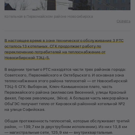
Котельная в Первомайском районе Новосибирска
Скачать
В настоящее время в зоне технического обслуживания 3 РТС
осталось 13 котельных. СГК продолжает работу по
переключению потребителей на теплоснабжение от
Новосибирской ТЭЦ-5.
В ведении третьего РТС находятся части трех районов города:
Советского, Первомайского и Октябрьского. И основная зона
теплоснабжения этого района теплосетей — от Новосибирской
ТЭЦ-5 СГК: Выборная, Ключ-Камышенское плато, часть
Первомайского района (жилмассив Весенний, улицы Красный
факел, Героев революции, Эйхе). А большая часть микрорайона
ОбьГЭС получает тепло от Кировской районной котельной №2
на улице Софийская.
Общая протяженность теплосетей, которые обслуживает третий
район, — 139,7 км (в двухтрубном исполнении). Из них 13,8 км
— магистральные сети, 125,9 км — внутриквартальные.