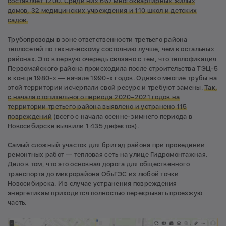
составляет 1200. Среди них 667 многоквартирных жилых
домов, 32 медицинских учреждения и 110 школ и детских
садов.
Трубопроводы в зоне ответственности третьего района
теплосетей по техническому состоянию лучше, чем в остальных
районах. Это в первую очередь связано с тем, что теплофикация
Первомайского района происходила после строительства ТЭЦ-5
в конце 1980-х — начале 1990-х годов. Однако многие трубы на
этой территории исчерпали свой ресурс и требуют замены.
Так,
с начала отопительного периода 2020–2021 годов на
территории третьего района выявлено и устранено 115
повреждений
(всего с начала осенне-зимнего периода в
Новосибирске выявили 1 435 дефектов).
Самый сложный участок для бригад района при проведении
ремонтных работ — тепловая сеть на улице Гидромонтажная.
Дело в том, что это основная дорога для общественного
транспорта до микрорайона ОбьГЭС из любой точки
Новосибирска. И в случае устранения повреждения
энергетикам приходится полностью перекрывать проезжую
часть.