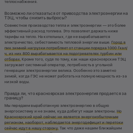
теплоснабжения.
Возможно ли отказаться от привоздства электроэнергии на
ТЭЦ, чтобы снизить выбросы?
Совместное производство тепла и электроэнергии — это более
эффективный расход топлива. Это позволяет держать ниже
тарифы на тепло. На котельных, где не вырабатывается
электричество, себестоимость тепловой энергии выше.
Город в
пик зимней нагрузки потребляет от станции порядка 1000 Гкал/
ч, из них 800 вырабатывается на подогревателях турбин или
отборах.
Кроме того, судя по тому, как наши красноярские ТЭЦ
загружает системный оператор, потребность в угольной
генерации электроэнергии велика. Особенно это заметно
зимой, когда ГЭС не может работать на полную мощность из-за
низкой воды.
Правда ли, что красноярская электроэнергия продается за
границу?
Мы передаем выработанную электроэнергию в общую
энергосистему и не знаем, куда добегут наши электроны.
Но
Красноярский край сейчас не является энергоизбыточным
регионом, наоборот, наблюдается энергодефицит и перетоки
сейчас идут в нашу сторону.
Так что даже нашим ближайшим