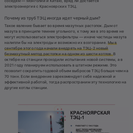
соседям — Монголии и Китаю, вряд ли достается
электроэнергия с Красноярских ТЭЦ.
Почему из труб ТЭЦ иногда идет черный дым?
Такое явление бывает во время мазутных растопок. Дым от
мазута в принципе темнее угольного, к тому же в это время не
могут использоваться электрофильтры — иначе частицы мазута
налипли бы на электроды и возможно их возгорание.
Мы в
сентябре этого года начали внедрять на ТЭЦ-2 новый
безмазутный метод растопки на одном из шести котлов.
В
октябре на станции проходили испытания новой системы, а в
2021 году планируем использовать в штатном режиме. Это
позволит сократить годовой объем выбросов ТЭЦ больше чем на
70 тонн. Если внедрение зарекомендует себя надежной и
эффективной работой, тогда распространим эту технологию на
другие котлы станции.