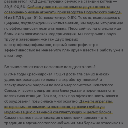
развивается. КПД действующих сейчас на станции котлов —
89,5-90,5%.
Сейчас у нас в планах замена двух котлов на
совершенно новые агрегаты производства Подольского завода.
И их КПД будет 91 %, плюс-минус 0,5%. То есть, возвращаясь к
цифрам, подтвержденных испытаниями, мы видим, что разница
по эффективности незначительна. Плюс сейчас на станции идет
большая экологическая модернизация, мы построили новую
трубу и завершаем монтаж двух первых
электрофильтрофильтров, первый электрофильтр с
эффективностью не менее 99% планируем ввести в работу уже в
этом году.
Большое советское наследие вам досталось?
В 70-е годы Красноярская ТЭЦ-1 достигла самых низких
удельных расходов топлива на выработку тепловой и
электрической энергии во всей энергосистеме Советского
Союза, и всем предприятиям было указано перенимать опыт
коллектива станции. Так вот, с тех пор эффективность нашего
оборудования повысилась многократно.
Даже те агрегаты,
которые мы не заменили полностью, прошли глубокую
модернизацию с заменой комплектующих и целых блоков.
Самое главное наше наследие с советских времен – это
традиции надежного теплоснабжения. Мы бережно относимся к