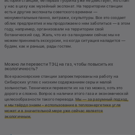
истории станции, её первая тубрина уже не действует, но стоит
у нас в цеху как музейный экспонат. На территории станции
есть и другие экспонаты советского времени —
монументальные панно, витражи, скульптуры. Все это создает
облик предприятия и мы продолжаем о нем заботиться — в этом
году, например, организовали на территории свой
ботанический сад. Жаль, что из-за пандемии сейчас мы не
можем принимать экскурсии, но когда ситуация наладится —
будем, как и раньше, рады гостям.
Можно ли перевести ТЭЦ на газ, чтобы повысить их
экологичность?
Все красноярские станции запроектированы на работу на
Сибирских углях с низким содержанием серы и малой
зольностью. Технически перевести их на газ можно, хоть это
дорого и сложно. Вопрос в наличии этого газа и экономической
целесообразности такого перевода.
Мы — за разумный подход,
и мы твёрдо знаем – использование в теплоэнергетике угля
может и в значительной мере уже сейчас является
экологичным.