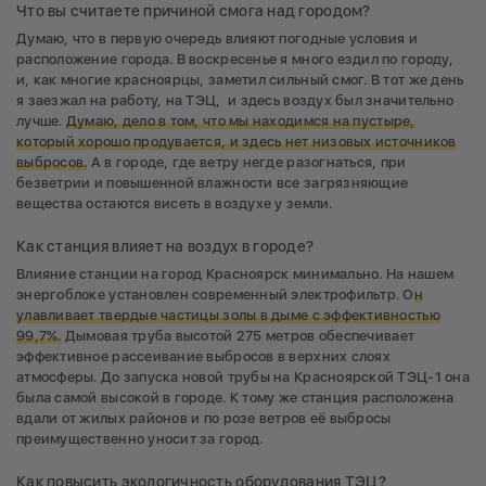
Что вы считаете причиной смога над городом?
Думаю, что в первую очередь влияют погодные условия и
расположение города. В воскресенье я много ездил по городу,
и, как многие красноярцы, заметил сильный смог. В тот же день
я заезжал на работу, на ТЭЦ, и здесь воздух был значительно
лучше.
Думаю, дело в том, что мы находимся на пустыре,
который хорошо продувается, и здесь нет низовых источников
выбросов.
А в городе, где ветру негде разогнаться, при
безветрии и повышенной влажности все загрязняющие
вещества остаются висеть в воздухе у земли.
Как станция влияет на воздух в городе?
Влияние станции на город Красноярск минимально. На нашем
энергоблоке установлен современный электрофильтр. О
н
улавливает твердые частицы золы в дыме с эффективностью
99,7%.
Дымовая труба высотой 275 метров обеспечивает
эффективное рассеивание выбросов в верхних слоях
атмосферы. До запуска новой трубы на Красноярской ТЭЦ-1 она
была самой высокой в городе. К тому же станция расположена
вдали от жилых районов и по розе ветров её выбросы
преимущественно уносит за город.
Как повысить экологичность оборудования ТЭЦ?