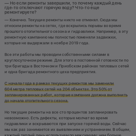
— Но если ремонты завершили, то почему каждый день
где-то отключают горячую воду? Что-то еще
ремонтируете?
— Конечно. Текущие ремонты никто не отменял. Сюда мы
относим ремонты на сетях, где вскрылись порывы во время
прошлого отопительного сезона и гидравлики. Например, в эту
ремонтную кампанию мы полностью поменяли задвижки,
которые не выдержали в ноябре 2019 года.
Все эти работы мы проводим собственными силами в
круглосуточном режиме. Для этого в постоянной готовности по
три бригады в Восточном и Приобском районах тепловых сетей
и одна бригада ремонтного цеха предприятия.
С начала года в рамках текущих ремонтов мы заменили
604 метра тепловых сетей на 204 объектах. Это 50% от
запланированных работ, которые компания должна выполнить
до начала отопительного сезона.
Но текущие ремонты на все сто процентов запланировать
невозможно. Есть дефекты, которые молчат во время
гидравлики и вскрываются при запуске горячей воды. Сейчас
мы как раз занимается их выявлением и устранением. В общем,
каждый теплый день используем по максимуму: чем больше