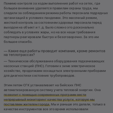
Помимо контроля за ходом выполнения работ на сетях, где
большое внимание уделяется правилам охраны труда, мы
следили за соблюдением режима работы персонала подрядных
организаций в условиях пандемии. Это масочный режим,
жесткий контроль за состоянием здоровья персонала перед
выходом на объект и т. д. Было сложно это досконально
соблюдать в условиях жары, но на все наши требования
партнеры реагировали быстро и безоговорочно. За это им
большое спасибо.
— Какие еще работы проводит компания, кроме ремонтов
на теплотрассах?
— Техническое обслуживание оборудования подкачивающих
насосных станций (ПНС). Готовим к зиме электрическое
хозяйство, продолжаем оснащаться электронными приборами
для диагностики состояния трубопроводов.
Этим летом СГК устанавливает на бийских ПНС
автоматизированную систему учета тепловой энергии. Она
позволит с помощью современных программ вести
непрерывный мониторинг качества услуги, которую мы
поставляем жителям города.
Мы и раньше это делали, только в
качестве инструментов все это время использовали