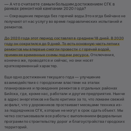
— А что считаете самым большим достижением СГК в
рамках ремонтной кампании 2020 года?
— Сокращение периода без горячей воды.Это когда бийчане не
получают от нас услугу во время гидравлических испытаний и
ремонтов.
До 2020 года этот период составлял в среднем 18 дней. В 2020
году он сократился до 9 дней. То есть основную часть летних
ремонтов мы впервые смогли провести с горячей водой,
применяя временные схемы подачи ресурса.
Отключения,
конечно же, проводятся и сейчас, но они носят
кратковременный характер.
Еще одно достижение текущего года — улучшение
взаимодействия с городскими властями на этапах
планирования и проведения ремонтов в отдельных районах
Бийска, где, кроме нас, работали и другие предприятия. Нынче
в адрес энергетиков не было критики за то, что ломаем свежий
асфальт, что у дорожников простаивает месяцами техника из-
за подрядчиков СГК, которые не могут в срок сдать объект. Мы
четко состыковывали все работы с выполнением федеральных
программ по строительству дорог и благоустройства городских
территорий.