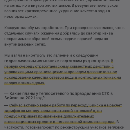
на сетях, но и внутри жилых домов. В результате перепусков
возникает кратковременное ухудшение качества воды в
некоторых домах.
Каждую жалобу мы отработали. При проверке выяснялось, что в
отдельных случаях ржавчина добралась до квартир из-за
неправильно собранной схемы подачи горячей воды во
внутридомовых сетях.
Мы взяли на контроль это явление и к следующим
гидравлическим испытаниям подготовим ряд контрмер.
В
первую очередь отработаем схему совместных действий с
управляющими организациями и проведем дополнительное
исследование качества сетевой воды в контрольных точках на
вводах в жилые дома.
— Какие планы у теплосетевого подразделения СГК в
Бийске на 2021 год?
—
Сейчас активно ведем работу по переходу Бийска на расчет
тарифов по методу «альтернативной котельной», он
предусматривает привлечение дополнительных
инвестиционных средств в теплосетевой комплекс города.
В
частности, готовим проект по реконструкции участков тепловой