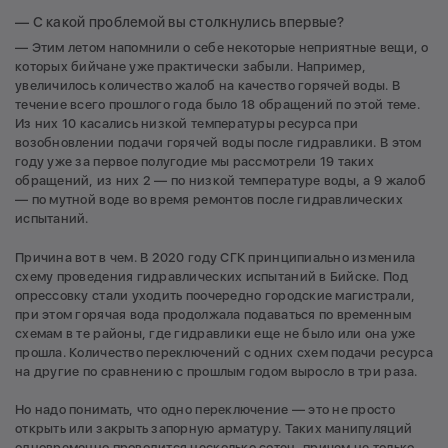
— С какой проблемой вы столкнулись впервые?
— Этим летом напомнили о себе некоторые неприятные вещи, о
которых бийчане уже практически забыли. Например,
увеличилось количество жалоб на качество горячей воды. В
течение всего прошлого года было 18 обращений по этой теме.
Из них 10 касались низкой температуры ресурса при
возобновлении подачи горячей воды после гидравлики. В этом
году уже за первое полугодие мы рассмотрели 19 таких
обращений, из них 2 — по низкой температуре воды, а 9 жалоб
— по мутной воде во время ремонтов после гидравлических
испытаний.
Причина вот в чем. В 2020 году СГК принципиально изменила
схему проведения гидравлических испытаний в Бийске. Под
опрессовку стали уходить поочередно городские магистрали,
при этом горячая вода продолжала подаваться по временным
схемам в те районы, где гидравлики еще не было или она уже
прошла. Количество переключений с одних схем подачи ресурса
на другие по сравнению с прошлым годом выросло в три раза.
Но надо понимать, что одно переключение — это не просто
открыть или закрыть запорную арматуру. Таких манипуляций
одновременно проводится несколько сотен, причем не только