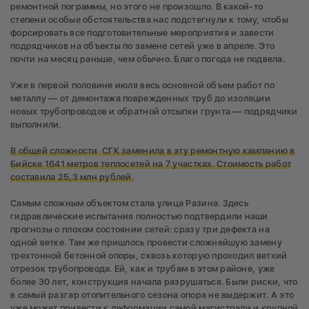
ремонтной пограммы, но этого не произошло. В какой-то
степени особые обстоятельства нас подстегнули к тому, чтобы
форсировать все подготовительные мероприятия и завести
подрядчиков на объекты по замене сетей уже в апреле. Это
почти на месяц раньше, чем обычно. Благо погода не подвела.
Уже в первой половине июля весь основной объем работ по
металлу — от демонтажа поврежденных труб до изоляции
новых трубопроводов и обратной отсыпки грунта — подрядчики
выполнили.
В общей сложности СГК заменила в эту ремонтную кампанию в
Бийске 1641 метров теплосетей на 7 участках. Стоимость работ
составила 25,3 млн рублей.
Самым сложным объектом стала улица Разина. Здесь
гидравлические испытания полностью подтвердили наши
прогнозы о плохом состоянии сетей: сразу три дефекта на
одной ветке. Там же пришлось провести сложнейшую замену
трехтонной бетонной опоры, сквозь которую проходил ветхий
отрезок трубопровода. Ей, как и трубам в этом районе, уже
более 30 лет, конструкция начала разрушаться. Были риски, что
в самый разгар отопительного сезона опора не выдержит. А это
уже может привести к деформации самой магистрали и крупной