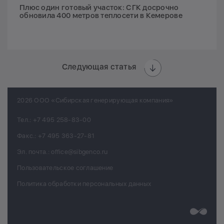
Плюс один готовый участок: СГК досрочно
обновила 400 метров теплосети в Кемерове
Следующая статья
2026 ООО «Сибирская генерирующая компания»
Тел.:
+7 495 258-83-00
Факс.:
+7 495 363-27-81
Эл. почта.:
office@sibgenco.ru
Пользовательское соглашение
Политика обработки персональных данных
Разработк
Chips