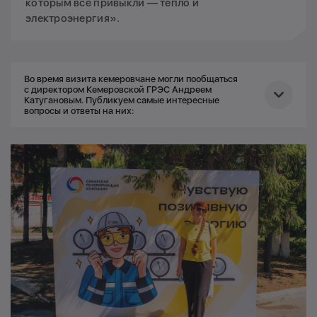
которым все привыкли — тепло и
электроэнергия».
Во время визита кемеровчане могли пообщаться
с директором Кемеровской ГРЭС Андреем
Катугановым. Публикуем самые интересные
вопросы и ответы на них:
— Кто решает, какую нагрузку несет Кемеровская ГРЭС?
Вы сами ее определяете?
— Нет, конечно, не сами. Задание на несение
электрической нагрузки Кемеровская ГРЭС получает от
Системного оператора, с которым в постоянном контакте
находится начальник смены электростанции.
— Что такое золоотвал, зачем он нужен?
— Золоотвал — важное гидротехническое сооружение.
Оно расположено в 5 км от электростанции. Туда
поступают шлак и зола, оставшиеся после сжигания угля.
Система гидрозолоудаления — оборотная. Зола и шлак