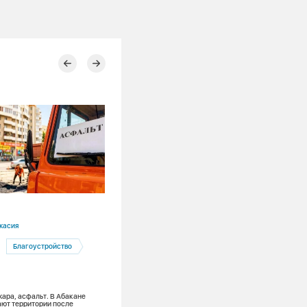
06.08.2026
касия
Красноярский край
Благоустройство
Красноярск
Тепловые сети
Глава Красноярска проверил подгото
системы теплоснабжения к зиме
жара, асфальт. В Абакане
ют территории после