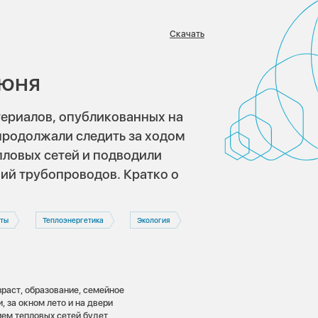
Скачать
:
июня
ериалов, опубликованных на
ы продолжали следить за ходом
ловых сетей и подводили
ий трубопроводов. Кратко о
ты
Теплоэнергетика
Экология
зраст, образование, семейное
 за окном лето и на двери
ием тепловых сетей будет