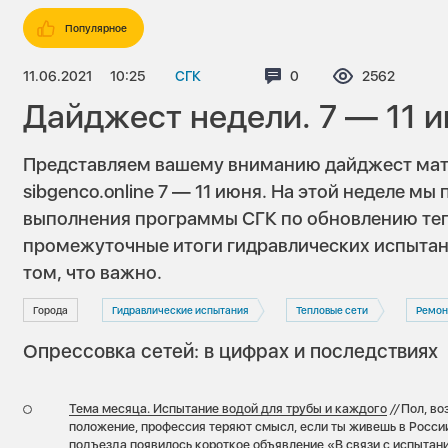
Популярное
11.06.2021
10:25
СГК
Комментариев:
0
Просмотров
2562
Дайджест недели. 7 — 11 
Представляем вашему вниманию дайджест мат
sibgenco.online 7 — 11 июня. На этой неделе м
выполнения программы СГК по обновлению теп
промежуточные итоги гидравлических испытан
том, что важно.
Города
Гидравлические испытания
Тепловые сети
Ремон
Опрессовка сетей: в цифрах и последствиях
Тема месяца. Испытание водой для трубы и каждого
//
Пол, во
положение, профессия теряют смысл, если ты живешь в России,
подъезда появилось короткое объявление «В связи с испытан