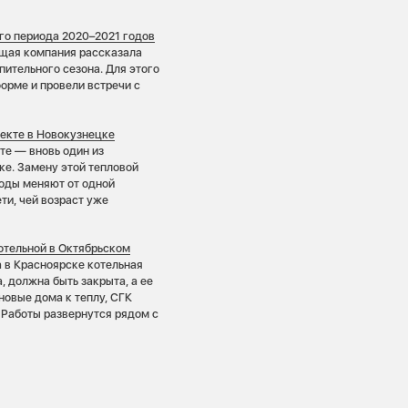
го периода 2020–2021 годов
щая компания рассказала
пительного сезона. Для этого
орме и провели встречи с
пекте в Новокузнецке
те — вновь один из
е. Замену этой тепловой
воды меняют от одной
ти, чей возраст уже
отельной в Октябрьском
 в Красноярске котельная
 должна быть закрыта, а ее
новые дома к теплу, СГК
 Работы развернутся рядом с