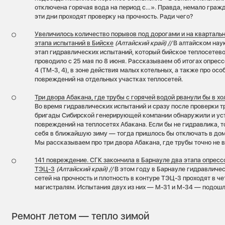
отключена горячая вода на период с…». Правда, немало гражда
эти дни проходят проверку на прочность. Ради чего?
Увеличилось количество порывов под дорогами и на квартальны
этапа испытаний в Бийске
(Алтайский край) //
В алтайском нау
этап гидравлических испытаний, который бийское теплосетев
проводило с 25 мая по 8 июня. Рассказываем об итогах опрес
4 (ТМ-3, 4), в зоне действия малых котельных, а также про ос
повреждений на отдельных участках теплосетей.
Три двора Абакана, где трубы с горячей водой рванули бы в х
Во время гидравлических испытаний и сразу после проверки т
бригады Сибирской генерирующей компании обнаружили и ус
повреждений на теплосетях Абакана. Если бы не гидравлика, 
себя в ближайшую зиму — тогда пришлось бы отключать в дома
Мы рассказываем про три двора Абакана, где трубы точно не
141 повреждение. СГК закончила в Барнауле два этапа опресс
ТЭЦ-3
(Алтайский край) //
В этом году в Барнауле гидравличе
сетей на прочность и плотность в контуре ТЭЦ-3 проходят в че
магистралям. Испытания двух из них — М-31 и М-34 — подошли
Ремонт летом — тепло зимой