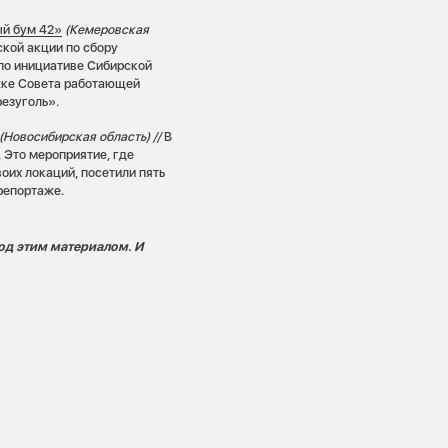
ый бум 42»
(Кемеровская
кой акции по сбору
по инициативе Сибирской
жке Совета работающей
езуголь».
(Новосибирская область) //
В
 Это мероприятие, где
их локаций, посетили пять
репортаже.
од этим материалом. И