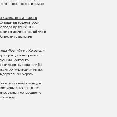
н считает, что они и сами в
х сетях: итоги второго
кограде завершен второй
ое подразделение СГК
совки тепломагистралей №3 и
обенности устранения
олода
(Республика Хакасия) //
рубопроводов на прочность
транили несколько
то эти дефекты проявили бы
х и горячую воду, и тепло.
 выдержали бы морозы.
овки теплосетей в контуре
ские испытания тепловых
тыре этапа, поочередно по
 к концу.