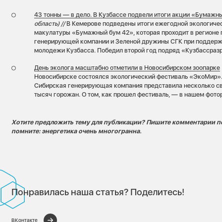
43 тонны — в дело. В Кузбассе подвели итоги акции «Бумажн
область) //
В Кемерове подведены итоги ежегодной экологичес
макулатуры «Бумажный бум 42», которая проходит в регионе 
генерирующей компании и Зеленой дружины СГК при поддер
молодежи Кузбасса. Победил второй год подряд «Кузбассразр
День эколога масштабно отметили в Новосибирском зоопарке
Новосибирске состоялся экологический фестиваль «ЭкоМир».
Сибирская генерирующая компания представила несколько сво
тысяч горожан. О том, как прошел фестиваль, — в нашем фото
Хотите предложить тему для публикации? Пишите комментарии п
помните: энергетика очень многогранна.
Понравилась наша статья? Поделитесь!
ВКонтакте