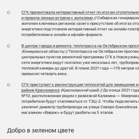
СГК презентовала интерактивный отчет по итогам отопительно
и провела личные встречи с жителями
//
Сибирская генерирую
жителям ключевых регионов своего присутствия об итогах ото
энергетики подготовили интерактивный отчет на онлайн-платф
потребителями в онлайн и офлайн-формате.
В центре города и ремонта: теплотрасса на Октябрьском прос
(Кемеровская область) //
Теплотрасса на Октябрьском проспек
центральных пунктов ремонтной программы СГК в Новокузнецк
сети энергетики ведут поэтапно уже несколько лет, трубопро
тепловой камеры до другой. В плане 2021 года —176 метров се
превысил четверть века.
СГК приступает к реконструкции теплосетей для замещения к
районе Красноярска
(Красноярский край) //
До конца 2021 года
№10, расположенная рядом с развязкой Калинина — Маерчака,
потребители будут отапливаться от ТЭЦ-2. Чтобы подключить 
увеличит диаметр трубопровода на улице Северо-Енисейская.
магазином «Вираж» и будут разбиты на 5 этапов.
Добро в зеленом цвете