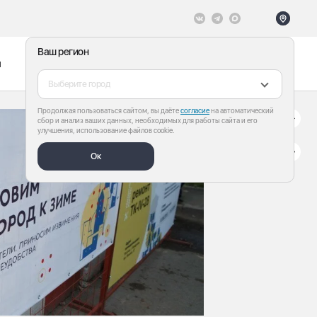
Ваш регион
ы
Меню
Все теги
Выберите город
Продолжая пользоваться сайтом, вы даёте
согласие
на автоматический
сбор и анализ ваших данных, необходимых для работы сайта и его
улучшения, использование файлов cookie.
Ок