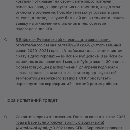
компания открывает на своем сайте опрос жителей
основных городов присутствия на тему того, когда стоит
отключать отопление. Потребители могут оставить свое
мнение, а также, в случае большей решительности, подать
заявку на отключение отопления в теплосетевое
подразделение СГК.
В Бийске и Рубцовске объявлена дата завершения
отопительного сезона
(Алтайский край) //
Отопительный
сезон 2020–2021 годов в Алтайском крае заканчивается
сразу в двух городах — Бийске и Рубцовске. В Бийске он
официально завершится 1 мая, а в Рубцовске — 30 апреля.
Соответствующие распоряжения 27 апреля подписали
главы городов в связи с повышением среднесуточной
температуры наружного воздуха. СГК приступает к
переводу энергопредприятий в летний режим работы.
Пора испытаний грядет
Сократили сроки отключения. Где и на сколько летом 2021
года в Барнауле отключат горячую воду (карта)
(Алтайский край) //
В 2021 году СГК в Барнауле проведет