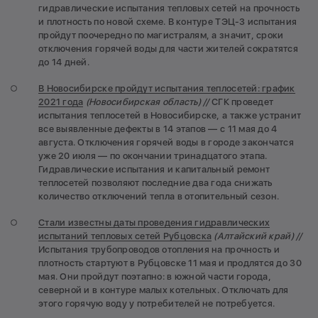
гидравлические испытания тепловых сетей на прочность
и плотность по новой схеме. В контуре ТЭЦ-3 испытания
пройдут поочередно по магистралям, а значит, сроки
отключения горячей воды для части жителей сократятся
до 14 дней.
В Новосибирске пройдут испытания теплосетей: график
2021 года
(Новосибирская область) //
СГК проведет
испытания теплосетей в Новосибирске, а также устранит
все выявленные дефекты в 14 этапов — с 11 мая до 4
августа. Отключения горячей воды в городе закончатся
уже 20 июля — по окончании тринадцатого этапа.
Гидравлические испытания и капитальный ремонт
теплосетей позволяют последние два года снижать
количество отключений тепла в отопительный сезон.
Стали известны даты проведения гидравлических
испытаний тепловых сетей Рубцовска
(Алтайский край) //
Испытания трубопроводов отопления на прочность и
плотность стартуют в Рубцовске 11 мая и продлятся до 30
мая. Они пройдут поэтапно: в южной части города,
северной и в контуре малых котельных. Отключать для
этого горячую воду у потребителей не потребуется.