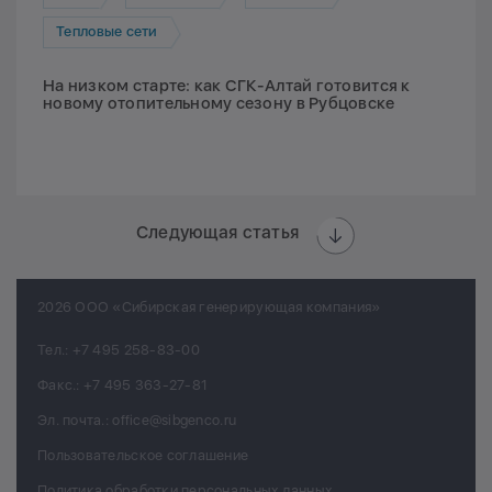
Тепловые сети
На низком старте: как СГК-Алтай готовится к
новому отопительному сезону в Рубцовске
Следующая статья
2026 ООО «Сибирская генерирующая компания»
Тел.:
+7 495 258-83-00
Факс.:
+7 495 363-27-81
Эл. почта.:
office@sibgenco.ru
Пользовательское соглашение
Политика обработки персональных данных