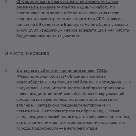
СГК приступает к благоустройству зимних участков
ремонта в Барнауле
(Алтайский край) //
Работы по
восстановлению асфальтобетонного покрытия после
осенних и зимних ремонтов энергетики СГК готовятся
начать на 66 объектах в Барнауле. На них будет уложено
около 2500 квадратных метров асфальта. До 1 мая работы
будут завершены на 17 участках.
И чисто, и красиво
Фотопроект «Энергия природы в основе ТЭЦ»
(Новосибирская область) //
В конце апреля на
новосибирских ТЭЦ прошел субботник. И сотрудники СГК
задумались о том, что стандартная уборка территории
вовсе не единственный способ заботы об окружающей
среде, на которую теплоэлектроцентраль оказывает
влияние. Поэтому они придумали фотопроект «5
элементов», в котором отразили образы воды, земли,
огня, воздуха и самой энергии, а также рассказали о том,
как станции снижают негативное влияние на экологию
города. Подробности — в фоторепортаже.