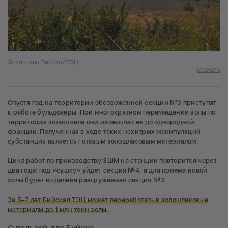
Золоотвал БийскойТЭЦ
Скачать
Спустя год на территории обезвоженной секции №3 приступят
к работе бульдозеры. При многократном перемещении золы по
территории золоотвала они измельчат ее до однородной
фракции. Полученная в ходе таких нехитрых манипуляций
субстанция является готовым золошлаковым материалом.
Цикл работ по производству ЗШМ на станции повторится через
два года: под «сушку» уйдет секция №4, а для приема новой
золы будет выделена разгруженная секция №3.
За 5–7 лет Бийская ТЭЦ может переработать в золошлаковые
материалы до 1 млн тонн золы.