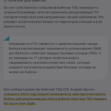
С пользой для Бийска
За счет собственных золошлаков Бийская ТЭЦ планирует в
течение ближайших пяти лет выполнить рекультивацию 117
гектаров почвы трех уже загруженных секций золоотвала. Это
улучшит экологических баланс на территории станции и в ее
окрестностях.
Специалисты СГК совместно с администрацией города
Бийска рассматривают возможность использования ЗШМ
для бийского полигона твердых бытовых отходов (ТБО). С
их помощью на 17 гектарах полигона можно
сформировать несколько инертных слоев, которые
сократят негативное воздействие бытовых отходов на
экологию Бийска.
Как сообщил директор Бийской ТЭЦ СГК Андрей Щукин,
станция в 2022 году получит возможность ежегодно поставлять
Бийску для рекультивации почв в районе полигона ТБО порядка
50 тысяч тонн ЗШМ.