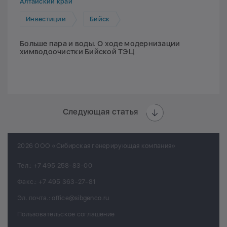
Алтайский край
Инвестиции
Бийск
Больше пара и воды. О ходе модернизации
химводоочистки Бийской ТЭЦ
Следующая статья
2026 ООО «Сибирская генерирующая компания»
Тел.:
+7 495 258-83-00
Факс.:
+7 495 363-27-81
Эл. почта.:
office@sibgenco.ru
Пользовательское соглашение