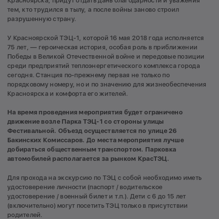
Красноярска, придут отдать дань благодарности и уважения
тем, кто трудился в тылу, а после войны заново строил
разрушенную страну.
У Красноярской ТЭЦ-1, которой 16 мая 2018 года исполняется
75 лет, — героическая история, особая роль в приближении
Победы в Великой Отечественной войне и передовые позиции
среди предприятий теплоэнергетического комплекса города
сегодня. Станция по-прежнему первая не только по
порядковому номеру, но и по значению для жизнеобеспечения
Красноярска и комфорта его жителей.
На время проведения мероприятия будет ограничено
движение возле Парка ТЭЦ-1 со стороны улицы
Фестивальной. Объезд осуществляется по улице 26
Бакинских Комиссаров. До места мероприятия лучше
добираться общественным транспортом. Парковка
автомобилей располагается за рынком КрасТЭЦ.
Для прохода на экскурсию по ТЭЦ с собой необходимо иметь
удостоверение личности (паспорт / водительское
удостоверение / военный билет и т.п.). Дети с 6 до 15 лет
(включительно) могут посетить ТЭЦ только в присутствии
родителей.