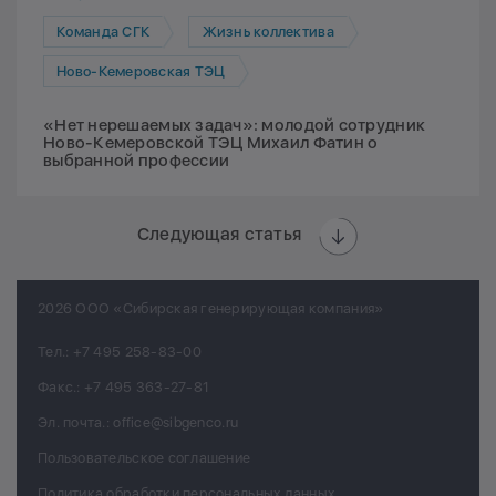
Команда СГК
Жизнь коллектива
Ново-Кемеровская ТЭЦ
«Нет нерешаемых задач»: молодой сотрудник
Ново-Кемеровской ТЭЦ Михаил Фатин о
выбранной профессии
Следующая статья
2026 ООО «Сибирская генерирующая компания»
Тел.:
+7 495 258-83-00
Факс.:
+7 495 363-27-81
Эл. почта.:
office@sibgenco.ru
Пользовательское соглашение
Политика обработки персональных данных