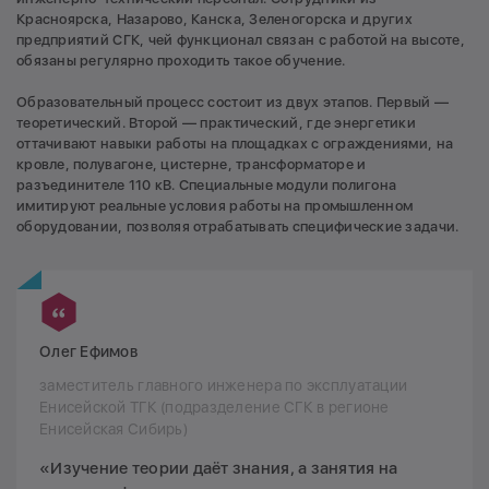
Красноярска, Назарово, Канска, Зеленогорска и других
предприятий СГК, чей функционал связан с работой на высоте,
обязаны регулярно проходить такое обучение.
Образовательный процесс состоит из двух этапов. Первый —
теоретический. Второй — практический, где энергетики
оттачивают навыки работы на площадках с ограждениями, на
кровле, полувагоне, цистерне, трансформаторе и
разъединителе 110 кВ. Специальные модули полигона
имитируют реальные условия работы на промышленном
оборудовании, позволяя отрабатывать специфические задачи.
Олег Ефимов
заместитель главного инженера по эксплуатации
Енисейской ТГК (подразделение СГК в регионе
Енисейская Сибирь)
«Изучение теории даёт знания, а занятия на