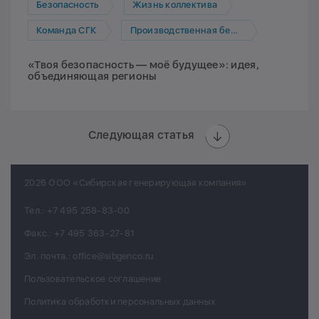
Безопасность
Жизнь коллектива
Команда СГК
Производственная безопасность
«Твоя безопасность — моё будущее»: идея,
объединяющая регионы
Следующая статья
2026 ООО «Сибирская генерирующая компания»
Тел.:
+7 495 258-83-00
Факс.:
+7 495 363-27-81
Эл. почта.:
office@sibgenco.ru
Пользовательское соглашение
Политика обработки персональных данных