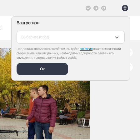
Ваш регион
ы
Меню
Все теги
Выберите город
Продолжая пользоваться сайтом, вы даёте
согласие
на автоматический
сбор и анализ ваших данных, необходимых для работы сайта и его
улучшения, использование файлов cookie.
Ок