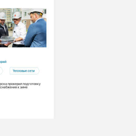
06.08.2026
край
Новосибирская область
Тепловые сети
Социальная политика
Фонд Андрея Мельниченко
рска проверил подготовку
снабжения к зиме
От эскиза до мурала: молодые худож
Новосибирска осваивают стрит-арт п
поддержке СГК и Фонда Мельниченко