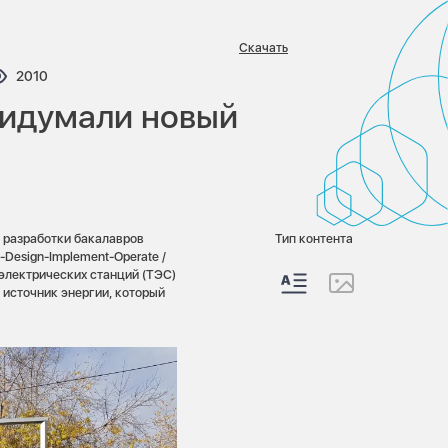
Скачать
ариев:
Просмотров:
2010
ридумали новый
 разработки бакалавров
Тип контента
Design-Implement-Operate /
электрических станций (ТЭС)
 источник энергии, который