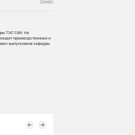
Скачать
дры ТЭС СФУ. На
роходят производственную и
имают выпускников кафедры