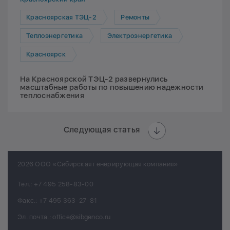
Красноярская ТЭЦ-2
Ремонты
Теплоэнергетика
Электроэнергетика
Красноярск
На Красноярской ТЭЦ-2 развернулись
масштабные работы по повышению надежности
теплоснабжения
Следующая статья
2026 ООО «Сибирская генерирующая компания»
Тел.:
+7 495 258-83-00
Факс.:
+7 495 363-27-81
Эл. почта.:
office@sibgenco.ru