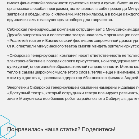
имеют финансовой возможности приехать в театр и купить билет на сп
организована особая программа, включающая в себя проезд до Минус
завтраки и обеды, игры с клоунами, мастер-классы, а в конце каждо
вручались памятные сувениры и наборы для творчества.
Сибирская генерирующая компания сотрудничает с Минусинским дра
Дружба энергетиков и коллектива театра началась с организации пое
«Реальный театр» и Вампиловский фестиваль современной драматург
СГК, спектакли Минусинского театра смогли увидеть зрители Иркутск
«Сибирская генерирующая компания несет ответственность не только 
электроснабжение в городах своего присутствия, но и поддерживает
культурной, спортивной и образовательной направленности. Можно ск
тепло в самом широком смысле этого слова: тепло - еще и внимание, з
этом нуждается», - рассказал директор Абаканского филиала Андрей
Энергетики Сибирской генерирующей компании намерены и дальше п
«Доступный театр», который сотрудники театра планируют развивать,
жизнь Минусинска все больше ребят из районов юга Сибири, а в даль
Понравилась наша статья? Поделитесь!