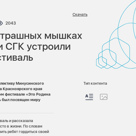
Скачать
тариев:
Просмотров:
2043
сстрашных мышках
и СГК устроили
стиваль
ллективу Минусинского
Тип контента
га Красноярского края
ом фестивале «Это Родина
ль был посвящен миру
валь и рассказала
сто в жизни. По словам
чить ребят гордиться своей