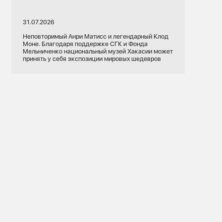
31.07.2026
Неповторимый Анри Матисс и легендарный Клод
Моне. Благодаря поддержке СГК и Фонда
Мельниченко национальный музей Хакасии может
принять у себя экспозиции мировых шедевров
22.05.2026
Новосибирская область
Социальная ответственность
Социальная политика