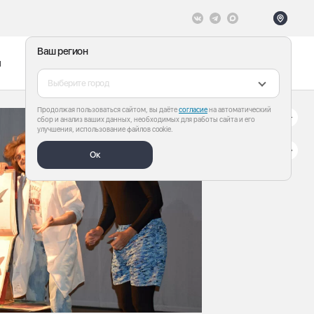
Ваш регион
ы
Меню
Все теги
Выберите город
Продолжая пользоваться сайтом, вы даёте
согласие
на автоматический
сбор и анализ ваших данных, необходимых для работы сайта и его
улучшения, использование файлов cookie.
Ок