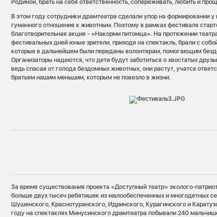
Родиной, брать на себя ответственность, сопереживать, любить и прощ
В этом году сотрудники драмтеатра сделали упор на формировании 
гуманного отношения к животным. Поэтому в рамках фестиваля стар
благотворительная акция - «Накорми питомца». На протяжении театра
фестивальных дней юные зрители, приходя на спектакль, брали с собо
которые в дальнейшем были переданы волонтерам, помогающим без
Организаторы надеются, что дети будут заботиться о хвостатых друзь
ведь спасая от голода бездомных животных, они растут, учатся ответ
братьям нашим меньшим, которым не повезло в жизни.
За время существования проекта «Доступный театр» эколого-патрио
больше двух тысяч ребятишек из малообеспеченных и многодетных с
Шушенского, Краснотуранского, Идринского, Курагинского и Каратузс
году на спектаклях Минусинского драмтеатра побывали 240 мальчише