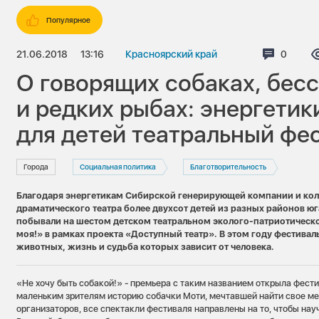
Популярное
21.06.2018
13:16
Красноярский край
Коммен
0
О говорящих собаках, бе
и редких рыбах: энергетик
для детей театральный фе
Города
Социальная политика
Благотворительность
Благодаря энергетикам Сибирской генерирующей компании и ко
драматического театра более двухсот детей из разных районов ю
побывали на шестом детском театральном эколого-патриотическ
моя!» в рамках проекта «Доступный театр». В этом году фестива
животных, жизнь и судьба которых зависит от человека.
«Не хочу быть собакой!» - премьера с таким названием открыла фести
маленьким зрителям историю собачки Моти, мечтавшей найти свое ме
организаторов, все спектакли фестиваля направлены на то, чтобы нау