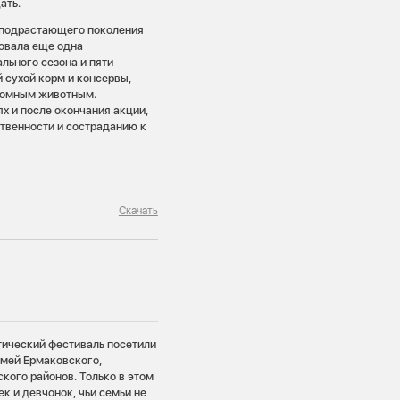
ать.
у подрастающего поколения
товала еще одна
льного сезона и пяти
й сухой корм и консервы,
домным животным.
ях и после окончания акции,
ственности и состраданию к
Скачать
тический фестиваль посетили
емей Ермаковского,
кого районов. Только в этом
к и девчонок, чьи семьи не