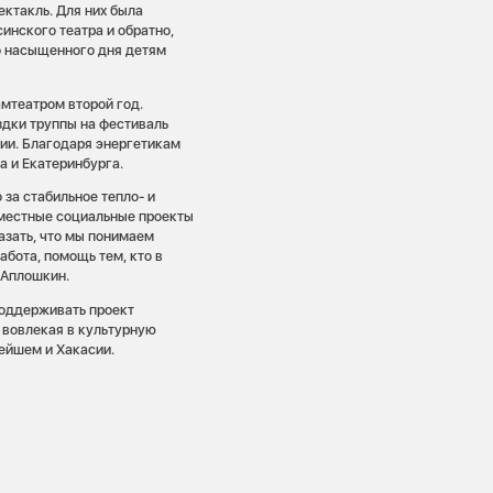
ектакль. Для них была
инского театра и обратно,
го насыщенного дня детям
мтеатром второй год.
здки труппы на фестиваль
ии. Благодаря энергетикам
а и Екатеринбурга.
за стабильное тепло- и
 местные социальные проекты
азать, что мы понимаем
абота, помощь тем, кто в
 Аплошкин.
оддерживать проект
 вовлекая в культурную
нейшем и Хакасии.