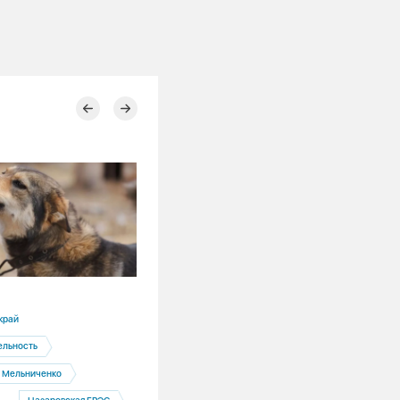
13.07.2026
край
Алтайский край
ельность
Барнаул
 Мельниченко
Барнаульская ТЭЦ-3