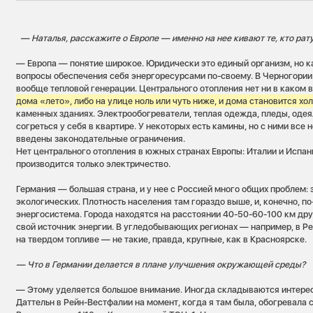
— Наталья, расскажите о Европе — именно на нее кивают те, кто рат
— Европа — понятие широкое. Юридически это единый организм, но 
вопросы обеспечения себя энергоресурсами по-своему. В Черногории
вообще тепловой генерации. Центрального отопления нет ни в каком 
дома «лето», либо на улице ноль или чуть ниже, и дома становится хо
каменных зданиях. Электрообогреватели, теплая одежда, пледы, оде
согреться у себя в квартире. У некоторых есть камины, но с ними все 
введены законодательные ограничения.
Нет центрального отопления в южных странах Европы: Италии и Испан
производится только электричество.
Германия — большая страна, и у нее с Россией много общих проблем: 
экологических. Плотность населения там гораздо выше, и, конечно, п
энергосистема. Города находятся на расстоянии 40-50-60-100 км дру
свой источник энергии. В угледобывающих регионах — например, в Ре
на твердом топливе — не такие, правда, крупные, как в Красноярске.
— Что в Германии делается в плане улучшения окружающей среды?
— Этому уделяется большое внимание. Иногда складываются интерес
Даттельн в Рейн-Вестфалии на момент, когда я там была, обогревала 