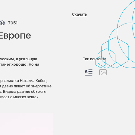
Скачать
нтариев:
Просмотров:
7051
 Европе
ческим, а угольную
Тип контента
танет хорошо. Но на
урналистка Наталья Кобец,
я давно пишет об энергетике.
е. Видела разные объекты
имеет о многих вещах