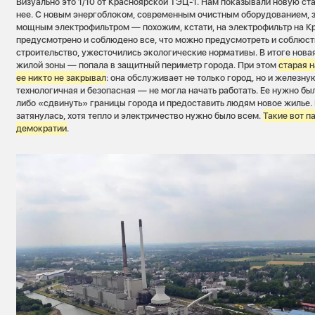
Визуально это 1/10 от Красноярской ТЭЦ-1. Нам показывали новую с
нее. С новым энергоблоком, современным очистным оборудованием, 
мощным электрофильтром — похожим, кстати, на электрофильтр на К
предусмотрено и соблюдено все, что можно предусмотреть и соблюст
строительство, ужесточились экологические нормативы. В итоге новая 
жилой зоны — попала в защитный периметр города. При этом
старая н
ее никто не закрывал
: она обслуживает не только город, но и железну
технологичная и безопасная — не могла начать работать. Ее нужно бы
либо «сдвинуть» границы города и предоставить людям новое жилье.
затянулась, хотя тепло и электричество нужно было всем.
Такие вот п
демократии
.