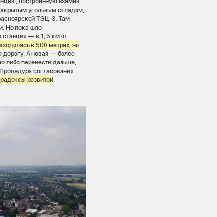
танцию, построенную взамен
закрытым угольным складом,
расноярской ТЭЦ-3. Там
и. Но пока шло
станция — в 1, 5 км от
аходилась в 500 метрах, но
ю дорогу. А новая — более
ло либо перенести дальше,
 Процедура согласования
арадоксы развитой