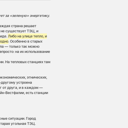
ует за «зеленую» энергетику.
каждая страна решает
 не существует ТЭЦ, и
виде.
Либо на улице тепло, и
лодно
. Особенно в старых
яла — только так можно
непросто: на их использование
ии. На тепловых станциях там
экономических, этнических,
о-другому устроена
г от друга, и в каждом —
йн-Вестфалии, есть станции
ные ситуации. Город
старая угольная ТЭЦ.