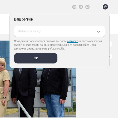
Ваш регион
ы
Меню
Все теги
Выберите город
Продолжая пользоваться сайтом, вы даёте
согласие
на автоматический
сбор и анализ ваших данных, необходимых для работы сайта и его
улучшения, использование файлов cookie.
Ок