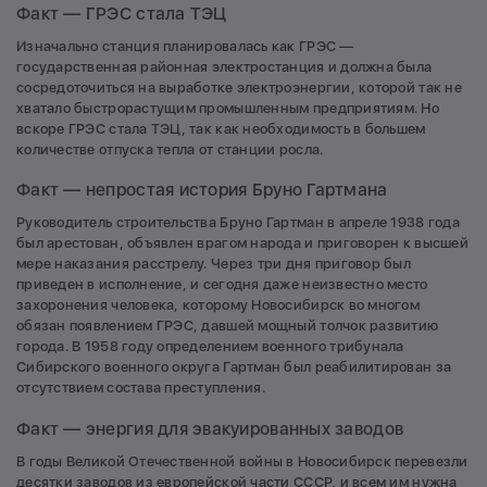
Факт — ГРЭС стала ТЭЦ
Изначально станция планировалась как ГРЭС —
государственная районная электростанция и должна была
сосредоточиться на выработке электроэнергии, которой так не
хватало быстрорастущим промышленным предприятиям. Но
вскоре ГРЭС стала ТЭЦ, так как необходимость в большем
количестве отпуска тепла от станции росла.
Факт — непростая история Бруно Гартмана
Руководитель строительства Бруно Гартман в апреле 1938 года
был арестован, объявлен врагом народа и приговорен к высшей
мере наказания расстрелу. Через три дня приговор был
приведен в исполнение, и сегодня даже неизвестно место
захоронения человека, которому Новосибирск во многом
обязан появлением ГРЭС, давшей мощный толчок развитию
города. В 1958 году определением военного трибунала
Сибирского военного округа Гартман был реабилитирован за
отсутствием состава преступления.
Факт — энергия для эвакуированных заводов
В годы Великой Отечественной войны в Новосибирск перевезли
десятки заводов из европейской части СССР, и всем им нужна