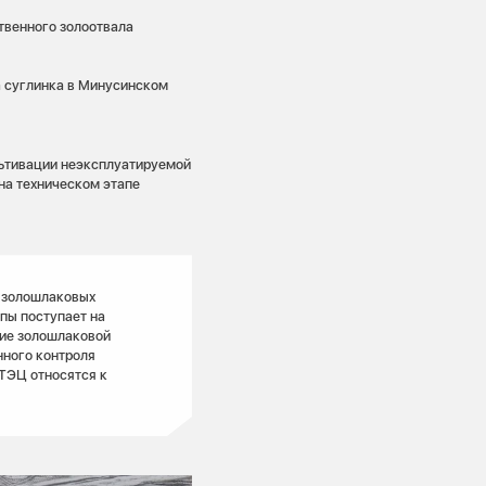
твенного золоотвала
 суглинка в Минусинском
льтивации неэксплуатируемой
на техническом этапе
 золошлаковых
ьпы поступает на
ие золошлаковой
нного контроля
ТЭЦ относятся к