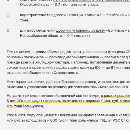
Оловокомбината — 3,7 тыс. тонн золы-уноса;
под строительство
дороги «Станция Калманка — Черёмное»
в
тонн;
для восстановления
дороги к угольному разрезу
«Богатырь» в
Новосибирской области — 0,4 тыс. тонн.
Тем не менее, в целом объем продаж золы-уноса по всем станциям СГК
основных заказчиков — производителей материалов — повлиял спад с
прежде всего, в жилищном секторе. Например, потребление цемента в
сократилось в сравнении с предыдущим годом на 9% — до 61 млн тон
отраслевое объединение «Союзцемент».
Некоторые заказчики, давно работающие на рынке, и вовсе прекратил
отметили в управлении по реализации золошлаковых материалов СГК.
Но, даже при существующей рыночной конъюнктуре,
в рамках реали
5 лет СГК планирует направить на рециклинг порядка 9 млн куб. м зо
млн тонн золы-уноса.
Уже в 2026 году специалисты компании ожидают вовлечения в хозяйс
млн куб. м золошлаков и 600 тысяч тонн золы-уноса ТЭЦ и ГРЭС СГК.