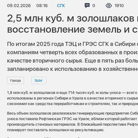
09.02.2026
08:16
СГК
Комментариев:
0
Просмотро
1910
2,5 млн куб. м золошлаков
восстановление земель и 
По итогам 2025 года ТЭЦ и ГРЭС СГК в Сибири
компаниям четверть всех образованных в прои
качестве вторичного сырья. Еще в пять раз боль
запланировано к использованию в хозяйственн
Города
ЗШМ
1,8 млн куб. м золошлаков и еще 714 тысяч куб. м золы-уноса — всего 
использованы в регионах Сибири и Урала в качестве вторичного сырья
сэкономил как средства переработчикам и строителям, так и природ
Весь объем золошлаков реализовали генерирующие предприятия Сиби
уноса поставила Рефтинская ГРЭС на Урале, вблизи которой работает
производитель стеновых материалов. В ближайшей перспективе Рефт
планирует поставлять золошлаки на рекультивацию.