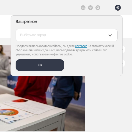
Ваш регион
ы
Меню
Все теги
Выберите город
Продолжая пользоваться сайтом, вы даёте
согласие
на автоматический
сбор и анализ ваших данных, необходимых для работы сайта и его
улучшения, использование файлов cookie.
Ок