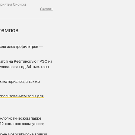
приятия Сибири
Скачать
темпов
осле электрофильтров —
дится на Рефтинскую ГРЭС на
овало за год 84 тыс. тонн
х материалов, а также
использованием золы для
-логистическом парке
2 тыс. тонн золы-уноса;
йоне
Новосибирска вблизи