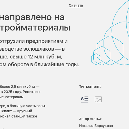
в:
Скачать
 направлено на
стройматериалы
 отгрузили предприятиям и
зводстве золошлаков — в
ше, свыше 12 млн куб. м,
ом обороте в ближайшие годы.
более 2,5 млн куб. м —
Тип контента
 в 2025 году. Рециклинг
ные материалы.
ри, а большую часть золы-
 Теплит — крупный
инская станция также
Автор статьи:
Наталия Барсукова