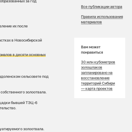
 образованных за год
Все публикации автора
Правила использования
материалов
вление их после
астках в Новосибирской
Вам может
понравиться
риалов в десяти основных
30 млн кубометров
золошлаков
запланировано на
здоленском сельсовете под
восстановление
территорий Сибири
— карта проектов
собственного золоотвала.
ощадки бывшей ТЭЦ-6
тельство.
уатируемого золоотвала.