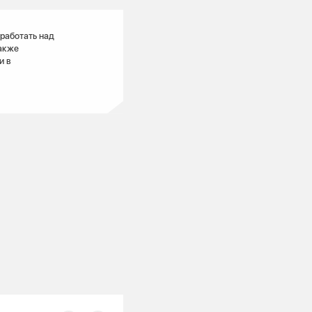
работать над
также
и в