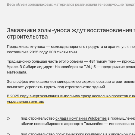
Весь объем золошлаковых материалов реализовали генерирующие пред
Заказчики золы-уноса ждут восстановления 
строительства
Продажи золы-уноса — мелкодисперсного продукта сгорания угля п
составили в 2025 году 608 тысяч тонн.
Традиционно большая часть этого объема — 481 тысяч тонн — прихо
Урале. В Сибири лидирует Новосибирская ТЭЦ-5 — предприятие реализ
материала.
Зола эффективно заменяет минеральное сырье в составе строительны
помогает укреплять грунты под строительство зданий.
В 2025 году энергокомпания выполнила сразу несколько проектов с 
укрепления грунтов:
под строительство
склада компании Wildberries
в промышленно
вблизи новосибирского аэропорта Толмачёво — использовано 1
под строительство
логистического комплекса в Кировском ра