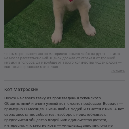
Часть мероприятия автор материала носила Майю на руках — никак
не могла расстаться с ней. Щенок дрожал от страха и от громкой
музыки и голосов, да и вообще от такого количества людей рядом —
все-таки еще совсем маленькая
Скачать
Кот Матроскин
Похож на своего тезку из произведения Успенского.
Общительный и очень умный кот, словно профессор. Возраст —
примерно 11 месяцев. Очень любит людей и тянется к ним. А вот
своих хвостатых собратьев, наоборот, недолюбливает,
предпочитая общество людей или одиночество (кстати,
интересно, что многие коты — «индивидуалисты», они не