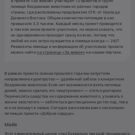
В проекте «За живое» участвуют 13 приютов и групп
помощи бездомным животным из разных городов
страны, где расположены предприятия СГК: от Урала до
Дальнего Востока. Общее количество питомцев в них
превысило 3,3 тысячи. Каждый месяц проект проводится
в том или ином приюте-участнике, но можно сказать, что
он одновременно проходит сразу во всех, потому что
любой из них остро нуждается в помощи всегда — 24/7.
Реквизиты помощи и информацию об участниках проекта
можно найти
на странице «За живое»
на нашем портале.
В рамках проекта осенью прошлого года мы запустили
направление кураторства — удалённой заботы о конкретном
бездомном животном. Если нет возможности взять питомца
домой, можно сделать это «виртуально» — стать куратором.
Перечислять средства на содержание животного, узнавать о
жизни хвостатого — заботиться дистанционно до тех пор, пока
его не возьмут в семью. Сегодня расскажем вам о нескольких
питомцах приюта «Доброе сердце».
Майя
Этот замечательный щенок стал буквально звездой прошедшего