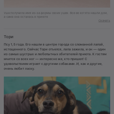
Уша получила имя из-за формы своих ушек. Все ее котята нашли дом,
а сама она осталась в приюте
Скачать
Тори
Псу 1,5 года. Его нашли в центре города со сломанной лапой,
истощенного. Сейчас Тори отъелся, лапа зажила, и он — один
из самых шустрых и любопытных обитателей приюта. К гостям
мчится со всех ног — интересно же, кто пришел! С
удовольствием играет с другими собаками. И, как и другие,
очень любит ласку.