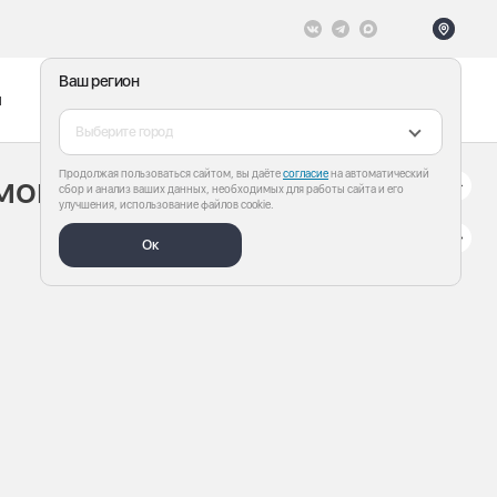
Ваш регион
ы
Меню
Все теги
Выберите город
Продолжая пользоваться сайтом, вы даёте
согласие
на автоматический
монтных работ на
сбор и анализ ваших данных, необходимых для работы сайта и его
улучшения, использование файлов cookie.
Ок