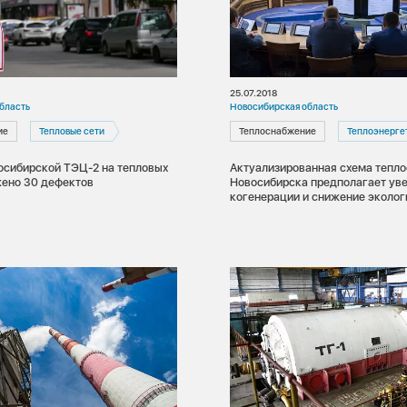
25.07.2018
бласть
Новосибирская область
ие
Тепловые сети
Теплоснабжение
Теплоэнерге
восибирской ТЭЦ-2 на тепловых
Актуализированная схема тепл
жено 30 дефектов
Новосибирска предполагает ув
когенерации и снижение эколо
нагрузки