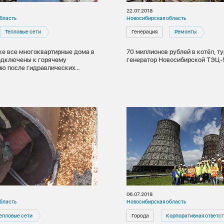
22.07.2018
бласть
Новосибирская область
Тепловые сети
Генерация
Ремонты
ке все многоквартирные дома в
70 миллионов рублей в котёл, т
генератор Новосибирской ТЭЦ-
ю после гидравлических
06.07.2018
бласть
Новосибирская область
епловые сети
Города
Корпоративная ответс