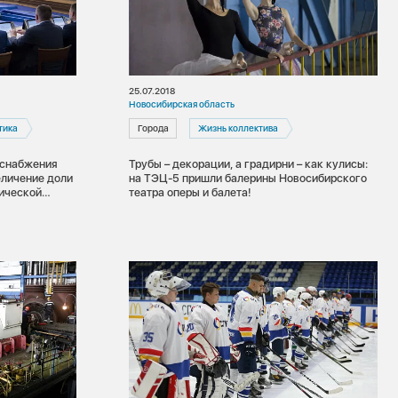
25.07.2018
Новосибирская область
тика
Города
Жизнь коллектива
оснабжения
Трубы – декорации, а градирни – как кулисы:
еличение доли
на ТЭЦ-5 пришли балерины Новосибирского
гической
театра оперы и балета!