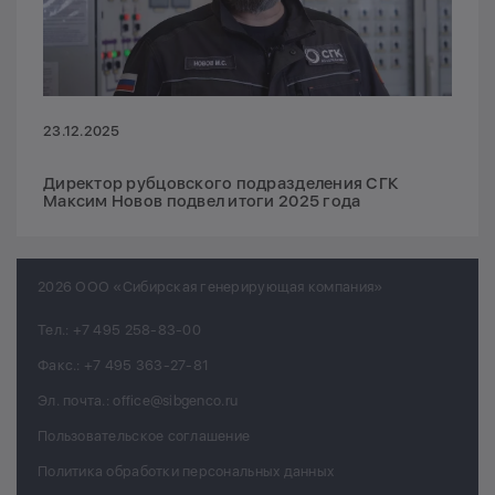
23.12.2025
Директор рубцовского подразделения СГК
Максим Новов подвел итоги 2025 года
2026 ООО «Сибирская генерирующая компания»
Тел.:
+7 495 258-83-00
Факс.:
+7 495 363-27-81
Эл. почта.:
office@sibgenco.ru
Пользовательское соглашение
Политика обработки персональных данных