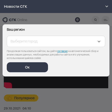
Новости СГК
Ваш регион
Выберите город
Продолжая пользоваться сайтом, вы даёте
согласие
на автоматический сбор и
анализ ваших данных, необходимых для работы сайта и его улучшения,
использование файлов cookie.
Ок
Популярное
29.10.2021
04:10