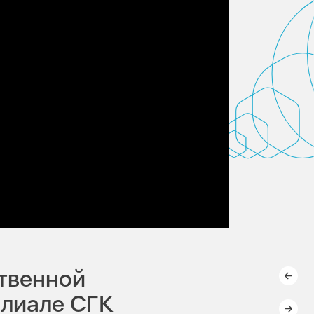
твенной
илиале СГК