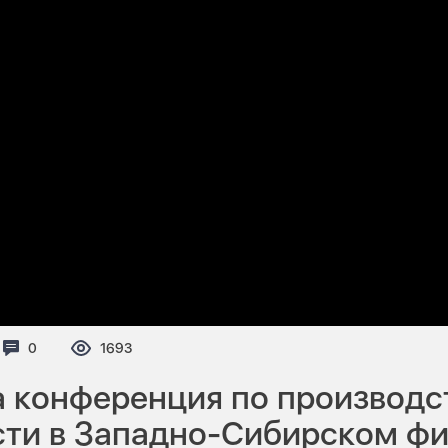
Комментариев:
0
Просмотров:
1693
а конференция по производс
сти в Западно-Сибирском ф