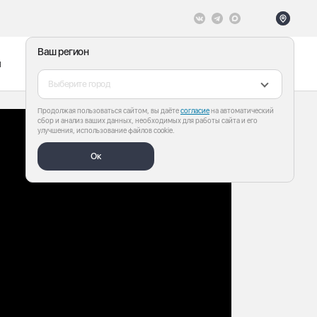
Ваш регион
ы
Меню
Все теги
Выберите город
Продолжая пользоваться сайтом, вы даёте
согласие
на автоматический
сбор и анализ ваших данных, необходимых для работы сайта и его
улучшения, использование файлов cookie.
Ок