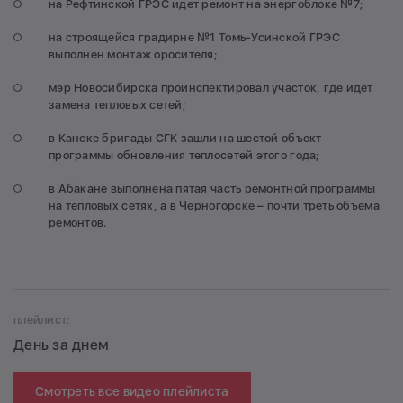
на Рефтинской ГРЭС идет ремонт на энергоблоке №7;
на строящейся градирне №1 Томь-Усинской ГРЭС
выполнен монтаж оросителя;
мэр Новосибирска проинспектировал участок, где идет
замена тепловых сетей;
в Канске бригады СГК зашли на шестой объект
программы обновления теплосетей этого года;
в Абакане выполнена пятая часть ремонтной программы
на тепловых сетях, а в Черногорске – почти треть объема
ремонтов.
плейлист:
День за днем
Смотреть все видео плейлиста