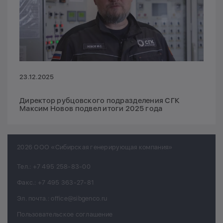
23.12.2025
Директор рубцовского подразделения СГК
Максим Новов подвел итоги 2025 года
2026 ООО «Сибирская генерирующая компания»
Тел.:
+7 495 258-83-00
Факс.:
+7 495 363-27-81
Эл. почта.:
office@sibgenco.ru
Пользовательское соглашение