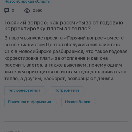
Новосибирская область
Комментариев:
0
Просмотров:
2950
Горячий вопрос: как рассчитывают годовую
корректировку платы за тепло?
В новом выпуске проекта «Горячий вопрос» вместе
со специалистом Центра обслуживания клиентов
СГК в Новосибирске разбираемся, что такое годовая
корректировка платы за отопление и как она
рассчитывается, а также выясняем, почему одним
жителям приходится по итогам года доплачивать за
тепло, а другим, наоборот, возвращают деньги.
Теплоэнергетика
Потребители
Полезная информация
Новосибирск
плейлист: