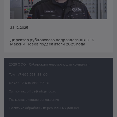
23.12.2025
Директор рубцовского подразделения СГК
Максим Новов подвел итоги 2025 года
2026 ООО «Сибирская генерирующая компания»
Тел.:
+7 495 258-83-00
Факс.:
+7 495 363-27-81
Эл. почта.:
office@sibgenco.ru
Пользовательское соглашение
Политика обработки персональных данных