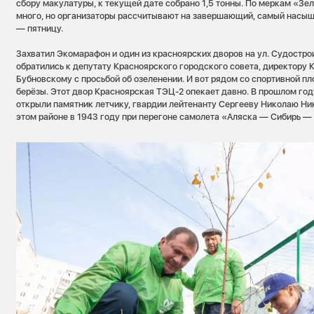
сбору макулатуры, к текущей дате собрано 1,5 тонны. По меркам «Зе
много, но организаторы рассчитывают на завершающий, самый насы
— пятницу.
Захватил Экомарафон и один из красноярских дворов на ул. Судострои
обратились к депутату Красноярского городского совета, директору
Бубновскому с просьбой об озеленении. И вот рядом со спортивной п
берёзы. Этот двор Красноярская ТЭЦ-2 опекает давно. В прошлом год
открыли памятник летчику, гвардии лейтенанту Сергееву Николаю Ник
этом районе в 1943 году при перегоне самолета «Аляска — Сибирь —