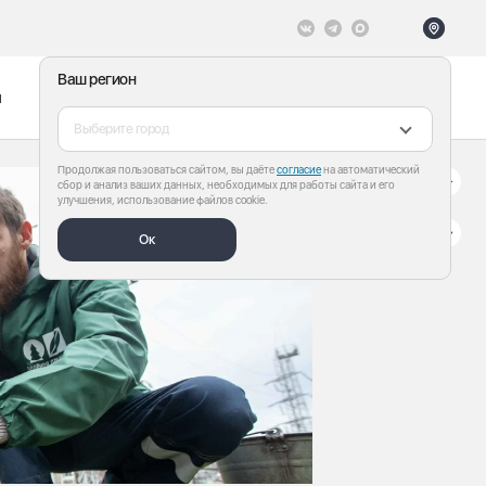
Ваш регион
ы
Меню
Все теги
Выберите город
Продолжая пользоваться сайтом, вы даёте
согласие
на автоматический
сбор и анализ ваших данных, необходимых для работы сайта и его
улучшения, использование файлов cookie.
Ок