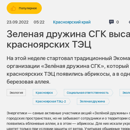
Популярное
23.09.2022
05:22
Красноярский край
Комме
0
Зеленая дружина СГК выса
красноярских ТЭЦ
На этой неделе стартовал традиционный Эком
организации «Зелёная дружина СГК», который 
красноярских ТЭЦ появились абрикосы, а в од
березовая аллея.
Экология
Красноярск
Социальная ответственность
Экол
Красноярская ТЭЦ-2
Зеленая дружина
Энергетики — самые активные участники акций «Зелёной дружины» 
городских пространствах, но не забывают сотрудники и о территории 
появились яблоневые аллеи, а в этом — абрикосы. Для них искали укр
цветет только при условии защиты от ветра. Учитывая обширные терр