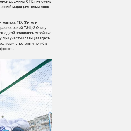
лёной дружины СГК» не очень
щенный мероприятиями день
тельной, 117. Жители
 Красноярской ТЭЦ-2 Олегу
лощадкой появились стройные
у при участии станции здесь
олаевичу, который погиб в
 фронт».