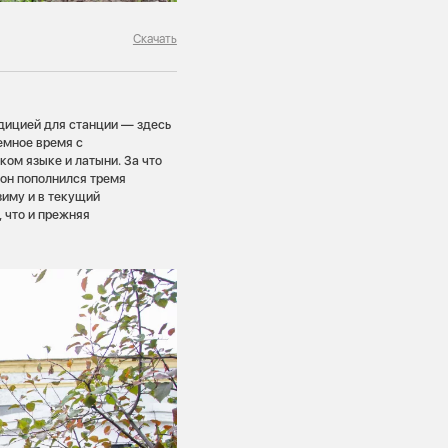
Скачать
адицией для станции — здесь
емное время с
ком языке и латыни. За что
 он пополнился тремя
зиму и в текущий
 что и прежняя