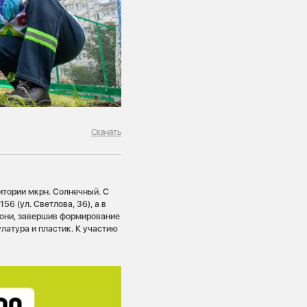
Скачать
итории мкрн. Солнечный. С
6 (ул. Светлова, 36), а в
лони, завершив формирование
латура и пластик. К участию