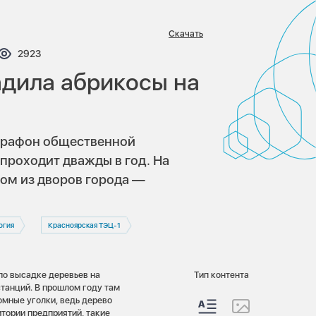
Скачать
нтариев:
Просмотров:
2923
дила абрикосы на
арафон общественной
проходит дважды в год. На
ном из дворов города —
огия
Красноярская ТЭЦ-1
по высадке деревьев на
Тип контента
станций. В прошлом году там
омные уголки, ведь дерево
итории предприятий, такие