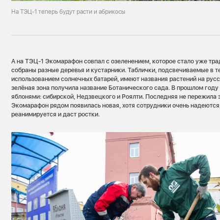
На ТЭЦ-1 теперь будут расти и абрикосы
А на ТЭЦ-1 Экомарафон совпал с озеленением, которое стало уже тр
собраны разные деревья и кустарники. Таблички, подсвечиваемые в т
использованием солнечных батарей, имеют названия растений на русс
зелёная зона получила название Ботанического сада. В прошлом году
яблонями: сибирской, Недзвецкого и Роялти. Последняя не пережила 
Экомарафон рядом появилась новая, хотя сотрудники очень надеются,
реанимируется и даст ростки.