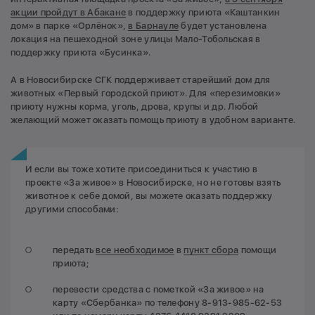
акции пройдут в Абакане
в поддержку приюта «Каштанкин
дом» в парке «Орлёнок»,
в Барнауле
будет установлена
локация на пешеходной зоне улицы Мало-Тобольская в
поддержку приюта «Бусинка».
А в Новосибирске СГК поддерживает старейший дом для
животных «Первый городской приют». Для «перезимовки»
приюту нужны корма, уголь, дрова, крупы и др. Любой
желающий может оказать помощь приюту в удобном варианте.
И если вы тоже хотите присоединиться к участию в
проекте «За живое» в Новосибирске, но не готовы взять
животное к себе домой, вы можете оказать поддержку
другими способами:
передать
все необходимое
в
пункт сбора
помощи
приюта;
перевести средства с пометкой «За живое» на
карту «Сбербанка» по телефону 8-913-985-62-53