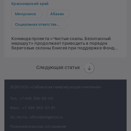
Красноярский край
Минусинск
Абакан
Социальная ответственность
Команда проекта «Чистые скалы. Безопасный
маршрут» продолжает приводить в порядок
береговые склоны Енисея при поддержке Фонда
Мельниченко
Следующая статья
2026 ООО «Сибирская генерирующая компания»
Тел.:
+7 495 258-83-00
Факс.:
+7 495 363-27-81
Эл. почта.:
office@sibgenco.ru
Пользовательское соглашение