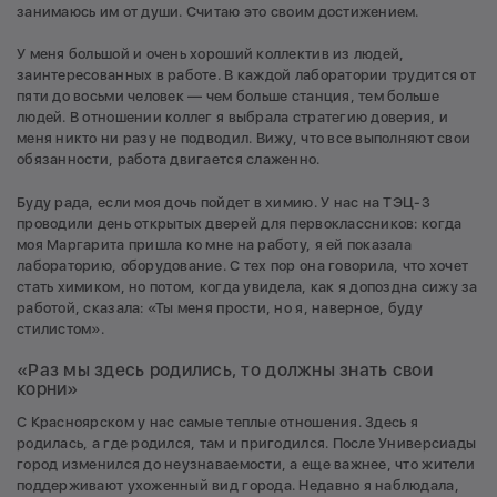
занимаюсь им от души. Считаю это своим достижением.
У меня большой и очень хороший коллектив из людей,
заинтересованных в работе. В каждой лаборатории трудится от
пяти до восьми человек — чем больше станция, тем больше
людей. В отношении коллег я выбрала стратегию доверия, и
меня никто ни разу не подводил. Вижу, что все выполняют свои
обязанности, работа двигается слаженно.
Буду рада, если моя дочь пойдет в химию. У нас на ТЭЦ-3
проводили день открытых дверей для первоклассников: когда
моя Маргарита пришла ко мне на работу, я ей показала
лабораторию, оборудование. С тех пор она говорила, что хочет
стать химиком, но потом, когда увидела, как я допоздна сижу за
работой, сказала: «Ты меня прости, но я, наверное, буду
стилистом».
«Раз мы здесь родились, то должны знать свои
корни»
С Красноярском у нас самые теплые отношения. Здесь я
родилась, а где родился, там и пригодился. После Универсиады
город изменился до неузнаваемости, а еще важнее, что жители
поддерживают ухоженный вид города. Недавно я наблюдала,