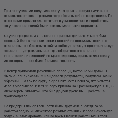
При поступлении получила квоту на органическую химию, но
отказалась от нее — решила попробовать себя в неорганике. По
окончании предлагали остаться в университете и поработать,
но у преподавателей были совсем маленькие зарплаты.
Другие профессии я никогда не рассматривала. У меня был
хороший багаж теоретических знаний по специальности, но
оказалось, что без опыта найти работу не так уж просто. И вдруг
повезло — устроилась в центр лабораторного анализа
технических измерений по Красноярскому краю. Взяли сразу
инженером — это была большая гордость.
В центр привозили различные образцы, которые мы должны
были анализировать. Мы выдавали результаты, получали новые
образцы — и так по кругу. Через пять лет я поняла, что хочется
чего-то большего. И в 2011 году пришла на Красноярскую ТЭЦ-3
инженером-химиком. Это был другой уровень — работа на
производстве.
На предприятии обязанности были другими. Я следила за
работой водно-химического режима станции: брала начальную
воду и анализировала, как во время нашей работы меняется