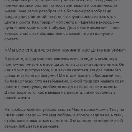
применяю свои знания по неорганический и органической
химии. Мне легче разобраться в большом разнообразии
средств для растений, понять, что нужно использовать для
цвета и роста. Как говорит моя сестра: «Цветам нехорошо —
нужно нахимичить что-нибудь». Дочка тоже помогает — она
хорошо знает, как обращаться с розами, что и где нужно
срезать.
«Мы все спешим, этому научила нас длинная зима»
В декрете, когда уже становилось скучно сидеть дома, муж
припомнил мне, что я всегда хотела встать на горные лыжи. Он
нанял мне инструктора, и я начала кататься. На две зимы это
захватило меня до безумия! Мы стали ездить в Бобровый лог,
были в Ергаках. Это незабываемо. Зимой природа нашего края
просто неописуема, особенно когда ты видишь ее с высоты.
Даже после того, как я вышла из декрета, лыжи остались в
нашей жизни.
Мы вообще любим путешествовать. Часто приезжаем в Тыву на
Сватиково озеро — это моя любовь. В апреле ездили на Алтай,
чтобы снова покататься на лыжах. Этим летом планируем всей
семьей побывать на Байкале.