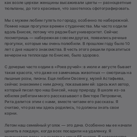
как возле церкви женщины высаживали цветы — разноцветные
тюльпаны, до того красивые, что захотелось сфотографировать.
Мы с мужем любим гулять по городу, особенно по набережной.
Помню наши прогулки времен студенчества. Мы часто ходили
вдоль Енисея, потому что рядом был университет. Сейчас
посмотришь — набережная совсем другая, появились речные
прогулки, которые мы очень полюбили. В прошлом году было 10
лет с дня нашего знакомства. В честь этого решили прокатиться
вечером на теплоходе по Енисею, было здорово.
С дочерью часто ходим в «Роев ручей»: в июле и августе бывает
такая красота, что даже не замечаешь животных — смотришь на
пышные розы, пионы. Еще любим Овсянку, музей Астафьева,
сейчас знакомим с ним дочку, показываем ей: здесь жил автор,
который писал про наш Енисей, нашу природу. В школе из-за
юбилея ребятам много рассказывают о Викторе Петровиче,
Рита делится этим с нами, вместе читаем его рассказы. Я
считаю, что раз мы здесь родились, то должны знать свои
корни.
Летом наш семейный уголок — это дача. Особенно мы ее начали
ценить в локдаун, когда всех посадили на удаленку. Я
выращиваю розы, на участке у меня 65 кустов. В садоводстве