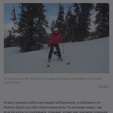
За несколько лет Наталья объездила Ергаки, Бобровый лог и даже
горы Алтая
Скачать
Я могу назвать себя настоящей сибирячкой, а сибиряки не
боятся брать на себя ответственность. По мнению южан, мы
всегда куда-то торопимся, спешим, этому нас научила длинная