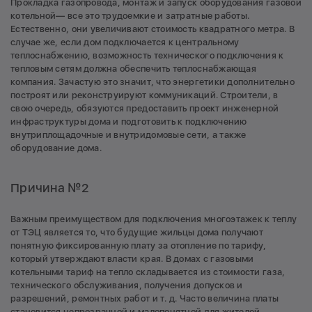
Прокладка газопровода, монтаж и запуск оборудования газовой
котельной— все это трудоемкие и затратные работы.
Естественно, они увеличивают стоимость квадратного метра. В
случае же, если дом подключается к центральному
теплоснабжению, возможность технического подключения к
тепловым сетям должна обеспечить теплоснабжающая
компания. Зачастую это значит, что энергетики дополнительно
построят или реконструируют коммуникаций. Строители, в
свою очередь, обязуются предоставить проект инженерной
инфраструктуры дома и подготовить к подключению
внутриплощадочные и внутридомовые сети, а также
оборудование дома.
Причина №2
Важным преимуществом для подключения многоэтажек к теплу
от ТЭЦ является то, что будущие жильцы дома получают
понятную фиксированную плату за отопление по тарифу,
который утверждают власти края. В домах с газовыми
котельными тариф на тепло складывается из стоимости газа,
технического обслуживания, получения допусков и
разрешений, ремонтных работ и т. д. Часто величина платы
становится непрозрачной и малопонятной для жителей.