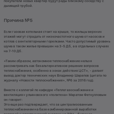
покупатели новых квартир будут рады близкому соседству с
дымящей трубой.
Причина №5
Если газовая котельная стоит на крыше, то жильцы верхних
этажей могут страдать от низкочастотного шума от насосов и
котлов с вентиляторными горелками. Часто допустимый уровень
шума в таком жилье превышен на 3-5 Дб, а в отдельных случаях
на 7-10 Дб.
«Таким образом, автономное теплоснабжение нельзя
рассматривать как безальтернативное решение вопросов
теплоснабжения, особенно в зонах действия ЦСТ», - делает
вывод доктор технических наук Владимир Шарапов (цитата по
журналу «Новости теплоснабжения», №6 за 2016 год).
Вместе с коллегой по кафедре «Теплогазоснабжение и
вентиляция» ульяновского «политеха» Маратом Феткулловым
он говорит:
Это еще раз подтверждает, что за централизованным
теплоснабжением на базе комбинированной выработки