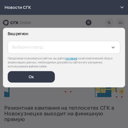
Новости СГК
Ваш регион
Выберите город
Продолжая пользоваться сайтом, вы даёте
согласие
на автоматический сбор и
анализ ваших данных, необходимых для работы сайта и его улучшения,
использование файлов cookie.
Ок
Ремонтная кампания на теплосетях СГК в
Новокузнецке выходит на финишную
прямую