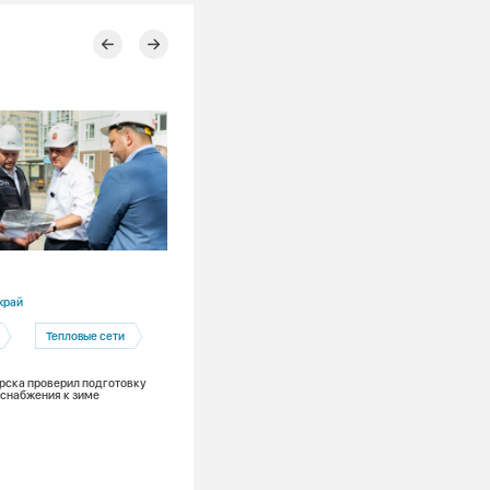
05.08.2026
край
Алтайский край
Тепловые сети
Барнаул
Барнаульская ТЭЦ-3
Кадры
рска проверил подготовку
снабжения к зиме
Жанна Сартакова: «Барнаульская ТЭЦ
это любимая работа и эта любовь нав