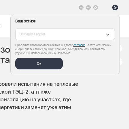
Ваш регион
ы
Меню
Все теги
Выберите город
Продолжая пользоваться сайтом, вы даёте
согласие
на автоматический
изоляцию
сбор и анализ ваших данных, необходимых для работы сайта и его
улучшения, использование файлов cookie.
таний на
Ок
провели испытания на тепловые
ской ТЭЦ-2, а также
оизоляцию на участках, где
нергетики заменят уже этим