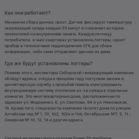
Как они работают?
Механизм сбора данных прост. Датчик фиксирует температуру
окружающей среды каждые 30 минут и сохраняет историю
показателей на внутреннюю память. Каждую пятницу
потребители, в чьих квартирах установлены логгеры, сдают
прибор в теплосетевое подразделение СГК для сбора
информации, либо сами отправляют данные из дома.
Где же будут установлены логгеры?
Помимо этого, инспекторы Сибирской генерирующей компании
обойдут адреса, откуда в прошлом году поступали звонки в
диспетчерскую службу с просьбой помочь отрегулировать
внутридомовую систему отопления из-за холода в отдельных
комнатах. Это многоквартирные дома, расположенные по
адресам: ул. Федоренко, 6, ул. Светлова, 94 и ул. Никольская,
16. Кроме того, специалисты компании посетят дома по улицам
Алтайская под № 1, 70, 102, 102а и 104; Октябрьская №7, 5, 11 ;
Северная № 10, 12, 14 и другие адреса.
Сегодня жителям города раздали более 20 приборов.